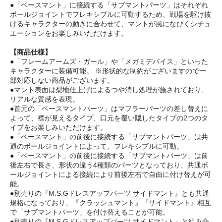
●「ベースマント」に接続する「サブマントパーツ」はそれぞれ
ボールジョイントでフレキシブルに可動するため、戦場を駆け抜
けるキャラクターの動きに合わせて、マントが風になびくシチュ
エーションをお楽しみいただけます。
【商品仕様】
●「フレームアームズ・ガール」や「メガミデバイス」といった
キャラクターに装備可能。 ※形状的な制約がございますので一
部対応しない商品がございます。
●マント表面は梨地仕上げによるつや消し処理が施されており、
リアルな質感を表現。
●首元の「ベースマントパーツ」はマフラーパーツの差し替えに
よって、襟が見えるタイプ、口元を覆い隠したタイプの2つのタ
イプをお楽しみいただけます。
●「ベースマント」の前後に接続する「サブマントパーツ」は共
通のボールジョイントによって、フレキシブルに可動。
●「ベースマント」の前後に接続する「サブマントパーツ」は前
後左右で長さ、形状の違う4種類のパーツとなっており、共通ボ
ールジョイントによる接続により前後左右で自由に付け替えが可
能。
●別売りの『M.S.Gドレスアップパーツ サイドマント』とも共通
規格になっており、『クラッシュマント』『サイドマント』相互
で「サブマントパーツ」を付け替えることが可能。
●別売りの『M.S.Gドレスアップパーツ サイドマント』と組み合