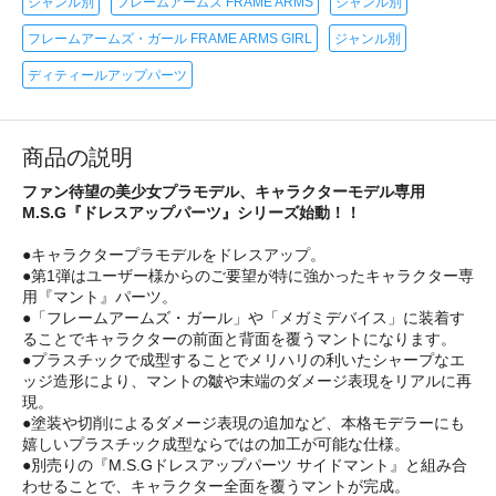
ジャンル別
フレームアームズ FRAME ARMS
ジャンル別
フレームアームズ・ガール FRAME ARMS GIRL
ジャンル別
ディティールアップパーツ
商品の説明
ファン待望の美少女プラモデル、キャラクターモデル専用
M.S.G『ドレスアップパーツ』シリーズ始動！！
●キャラクタープラモデルをドレスアップ。
●第1弾はユーザー様からのご要望が特に強かったキャラクター専
用『マント』パーツ。
●「フレームアームズ・ガール」や「メガミデバイス」に装着す
ることでキャラクターの前面と背面を覆うマントになります。
●プラスチックで成型することでメリハリの利いたシャープなエ
ッジ造形により、マントの皺や末端のダメージ表現をリアルに再
現。
●塗装や切削によるダメージ表現の追加など、本格モデラーにも
嬉しいプラスチック成型ならではの加工が可能な仕様。
●別売りの『M.S.Gドレスアップパーツ サイドマント』と組み合
わせることで、キャラクター全面を覆うマントが完成。