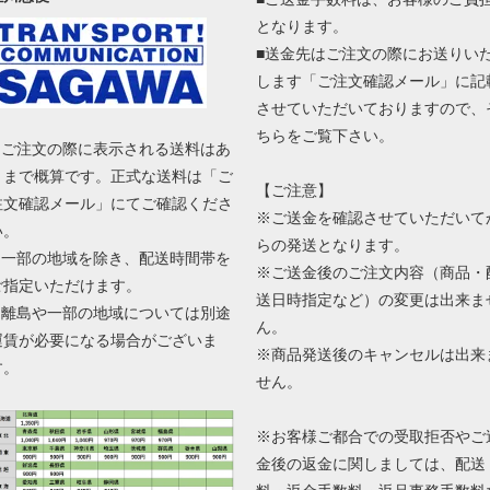
となります。
■送金先はご注文の際にお送りい
します「ご注文確認メール」に記
させていただいておりますので、
ちらをご覧下さい。
■ ご注文の際に表示される送料はあ
くまで概算です。正式な送料は「ご
【ご注意】
注文確認メール」にてご確認くださ
※ご送金を確認させていただいて
い。
らの発送となります。
■ 一部の地域を除き、配送時間帯を
※ご送金後のご注文内容（商品・
ご指定いただけます。
送日時指定など）の変更は出来ま
■ 離島や一部の地域については別途
ん。
運賃が必要になる場合がございま
※商品発送後のキャンセルは出来
す。
せん。
※お客様ご都合での受取拒否やご
金後の返金に関しましては、配送