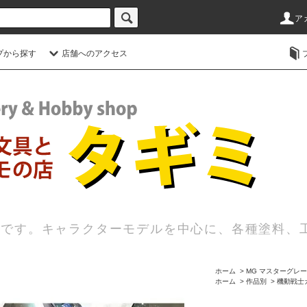
ア
プから探す
店舗へのアクセス
店です。キャラクターモデルを中心に、各種塗料、
ホーム
>
MG マスターグレ
ホーム
>
作品別
>
機動戦士