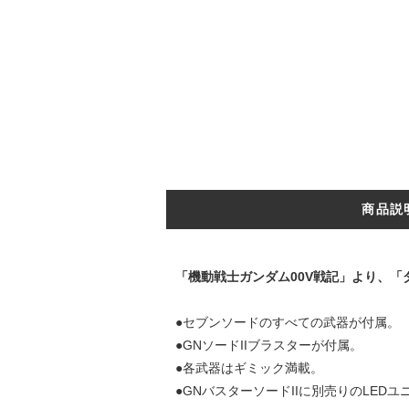
商品説
「機動戦士ガンダム00V戦記」より、「ダ
●セブンソードのすべての武器が付属。
●GNソードIIブラスターが付属。
●各武器はギミック満載。
●GNバスターソードIIに別売りのLED