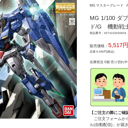
MG マスターグレード
MG 1/100
ド/G 機動戦
商品番号：4573102630834
5,517
販売価格：
定価 6,490円(税込)
在庫状況 0個 売り切れ
【ご注文の際にご確
ご注文フォームから
ル(自動配信)」が届