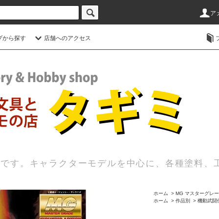
ア
プから探す
店舗へのアクセス
店です。キャラクターモデルを中心に、各種塗料、
ホーム
>
MG マスターグレ
ホーム
>
作品別
>
機動武闘