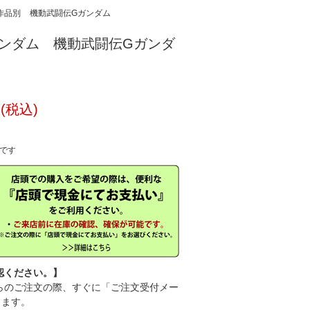
作品別
機動武闘伝Gガンダム
 Gガンダム 機動武闘伝Gガンダ
円(税込)
中です
認ください。】
のご注文の際、すぐに「ご注文受付メー
きます。