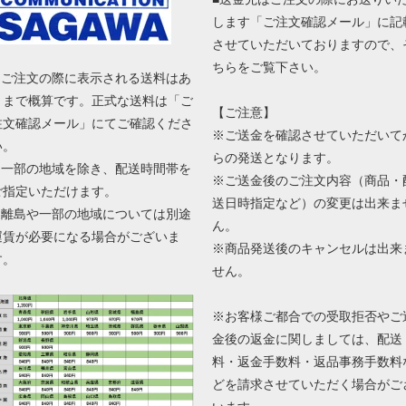
します「ご注文確認メール」に記
させていただいておりますので、
ちらをご覧下さい。
■ ご注文の際に表示される送料はあ
くまで概算です。正式な送料は「ご
【ご注意】
注文確認メール」にてご確認くださ
※ご送金を確認させていただいて
い。
らの発送となります。
■ 一部の地域を除き、配送時間帯を
※ご送金後のご注文内容（商品・
ご指定いただけます。
送日時指定など）の変更は出来ま
■ 離島や一部の地域については別途
ん。
運賃が必要になる場合がございま
※商品発送後のキャンセルは出来
す。
せん。
※お客様ご都合での受取拒否やご
金後の返金に関しましては、配送
料・返金手数料・返品事務手数料
どを請求させていただく場合がご