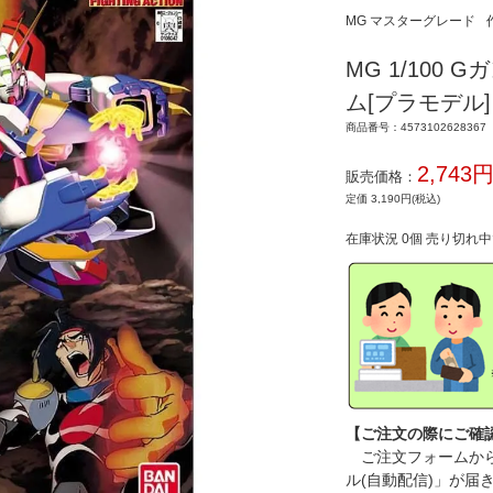
MG マスターグレード
MG 1/100
ム[プラモデル]
商品番号：4573102628367
2,743
販売価格：
定価 3,190円(税込)
在庫状況 0個 売り切れ
【ご注文の際にご確
ご注文フォームから
ル(自動配信)」が届