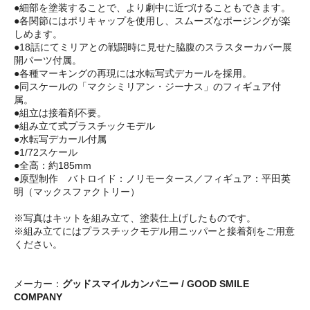
●細部を塗装することで、より劇中に近づけることもできます。
●各関節にはポリキャップを使用し、スムーズなポージングが楽
しめます。
●18話にてミリアとの戦闘時に見せた脇腹のスラスターカバー展
開パーツ付属。
●各種マーキングの再現には水転写式デカールを採用。
●同スケールの「マクシミリアン・ジーナス」のフィギュア付
属。
●組立は接着剤不要。
●組み立て式プラスチックモデル
●水転写デカール付属
●1/72スケール
●全高：約185mm
●原型制作 バトロイド：ノリモータース／フィギュア：平田英
明（マックスファクトリー）
※写真はキットを組み立て、塗装仕上げしたものです。
※組み立てにはプラスチックモデル用ニッパーと接着剤をご用意
ください。
メーカー：
グッドスマイルカンパニー / GOOD SMILE
COMPANY