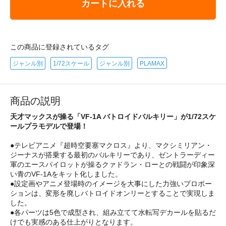
カートに入れる
この商品に登録されているタグ
ジャンル別
1/72スケール
ジャンル別
PLAMAX
商品の説明
天才マックスが操る「VF-1A バトロイドバルキリー」が1/72スケ
ールプラモデルで登場！
●テレビアニメ『超時空要塞マクロス』より、マクシミリアン・
ジーナスが搭乗する最初のバルキリーであり、ゼントラーディー
軍のエースパイロットが操るクァドラン・ローとの戦闘が印象深
い青のVF-1Aをキット化しました。
●設定画やアニメ登場時のイメージを大事にした力強いプロポー
ションは、変形を廃しバトロイドオンリーとすることで実現しま
した。
●各パーツは5色で成型され、組み立てて水転写デカールを貼るだ
けでも実感のある仕上がりとなります。