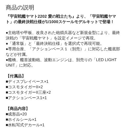
商品の説明
『宇宙戦艦ヤマト2202 愛の戦士たち』より、「宇宙戦艦ヤマ
ト」の最終決戦仕様が1/1000スケールモデルキットで登場！
●主砲塔や甲板、改良された砲煩兵器など新規金型により、最終
決戦の「宇宙戦艦ヤマト」を設定イメージで再現。
●「通常版」と「最終決戦仕様」を選択式で再現可能。
●専用台座、「アクションベース１（別売）」に対応した艦底部
などが付属。
●艦橋、艦首波動砲、波動エンジンは、別売りの「LED LIGHT
UNIT」に対応。
【付属品】
■ディスプレイベース×1
■コスモタイガーII×2
■コスモタイガーII三座×2
■アクションベース1×1
【商品内容】
■成形品×20
■ホイルシール×1
■水転写式デカール×1