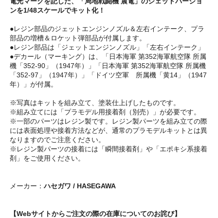
電光マークを記した、「局地戦闘機 震電」のジェットバージョ
ンを1/48スケールでキット化！
●レジン部品のジェットエンジンノズル＆左右インテーク、プラ
部品の増槽＆ロケット弾部品が付属します。
●レジン部品は「ジェットエンジンノズル」「左右インテーク」
●デカール（マーキング）は、「日本海軍 第352海軍航空隊 所属
機「352-90」（1947年）」「日本海軍 第352海軍航空隊 所属機
「352-97」（1947年）」「ドイツ空軍 所属機「黄14」（1947
年）」が付属。
※写真はキットを組み立て、塗装仕上げしたものです。
※組み立てには「プラモデル用接着剤（別売）」が必要です。
※一部のパーツはレジン製です。レジン製パーツを組み立ての際
には表面処理や接着方法などが、通常のプラモデルキットとは異
なりますのでご注意ください。
※レジン製パーツの接着には「瞬間接着剤」や「エポキシ系接着
剤」をご使用ください。
メーカー：
ハセガワ / HASEGAWA
【Webサイトからご注文の際の在庫についてのお詫び】