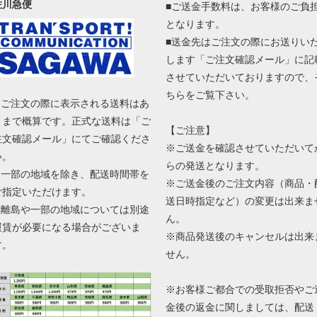
佐川急便
■ご送金手数料は、お客様のご負
となります。
■送金先はご注文の際にお送りい
します「ご注文確認メール」に記
させていただいておりますので、
ちらをご覧下さい。
■ ご注文の際に表示される送料はあ
くまで概算です。正式な送料は「ご
【ご注意】
注文確認メール」にてご確認くださ
※ご送金を確認させていただいて
い。
らの発送となります。
■ 一部の地域を除き、配送時間帯を
※ご送金後のご注文内容（商品・
ご指定いただけます。
送日時指定など）の変更は出来ま
■ 離島や一部の地域については別途
ん。
運賃が必要になる場合がございま
※商品発送後のキャンセルは出来
す。
せん。
※お客様ご都合での受取拒否やご
金後の返金に関しましては、配送