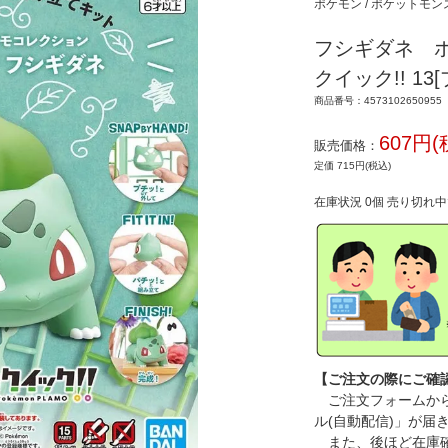
ポケモン / ポケットモ
フシギダネ 
クイック!! 13
商品番号：4573102650955
607円(
販売価格：
定価 715円(税込)
在庫状況 0個 売り切れ
【ご注文の際にご確
ご注文フォームから
ル(自動配信)」が届
また、後ほど在庫確