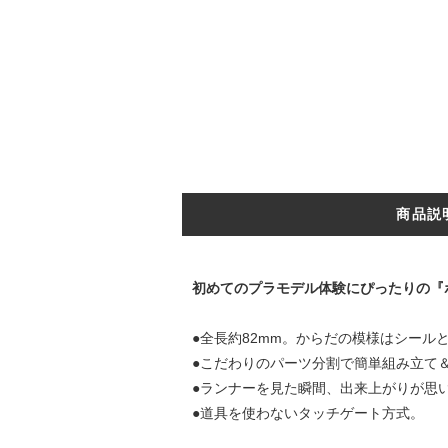
商品説
初めてのプラモデル体験にぴったりの『ポ
●全長約82mm。からだの模様はシール
●こだわりのパーツ分割で簡単組み立て
●ランナーを見た瞬間、出来上がりが思
●道具を使わないタッチゲート方式。