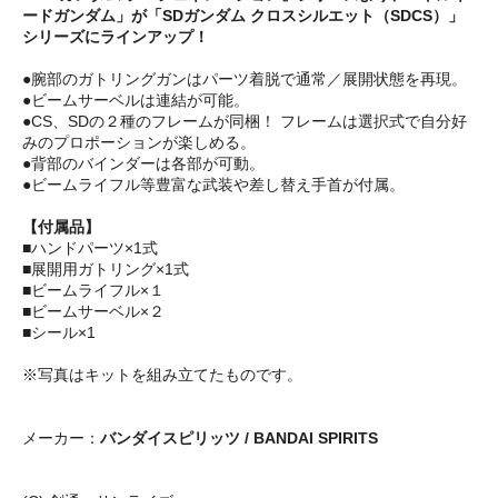
ードガンダム」が「SDガンダム クロスシルエット（SDCS）」
シリーズにラインアップ！
●腕部のガトリングガンはパーツ着脱で通常／展開状態を再現。
●ビームサーベルは連結が可能。
●CS、SDの２種のフレームが同梱！ フレームは選択式で自分好
みのプロポーションが楽しめる。
●背部のバインダーは各部が可動。
●ビームライフル等豊富な武装や差し替え手首が付属。
【付属品】
■ハンドパーツ×1式
■展開用ガトリング×1式
■ビームライフル×１
■ビームサーベル×２
■シール×1
※写真はキットを組み立てたものです。
メーカー：
バンダイスピリッツ / BANDAI SPIRITS