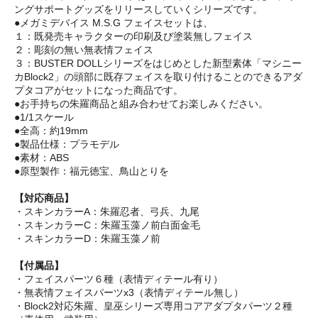
ングサポートグッズをリリースしていくシリーズです。
●メガミデバイス M.S.G フェイスセットは、
１：既発売キャラクターの印刷及び塗装無しフェイス
２：彫刻の無い無表情フェイス
３：BUSTER DOLLシリーズをはじめとした新型素体「マシニー
カBlock2」の頭部に既存フェイスを取り付けることのできるアダ
プタコアがセットになった商品です。
●お手持ちの朱羅商品と組み合わせてお楽しみください。
●1/1スケール
●全高：約19mm
●製品仕様：プラモデル
●素材：ABS
●原型製作：福元徳宝、鳥山とりを
【対応商品】
・スキンカラーA：朱羅忍者、弓兵、九尾
・スキンカラーC：朱羅玉藻ノ前白面金毛
・スキンカラーD：朱羅玉藻ノ前
【付属品】
・フェイスパーツ６種（表情ディテール有り）
・無表情フェイスパーツx3（表情ディテール無し）
・Block2対応朱羅、皇巫シリーズ専用コアアダプタパーツ２種