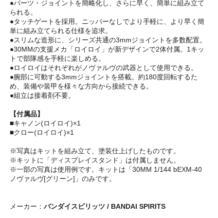
●パーツ・ジョイントを簡略化し、さらに早く、簡単に組み立て
られる。
●タッチゲートを採用。ニッパーなしでより手軽に、より早く簡
単に組み立てられる仕様を追求。
●スリムな造形に、シリーズ共通の3mmジョイントを多数配置。
●30MMの支援メカ「ロイロイ」が新デザインで2体付属。1キッ
トで部隊感を手軽に楽しめる。
●ロイロイはそれぞれがノヴァルヴの武器として使用できる。
●腕部に可動する3mmジョイントを搭載。約180度回転するた
め、装備や装甲を様々な方向から接続できる。
●組立は接着剤不要。
【付属品】
■キャノン(ロイロイ)×1
■クロー(ロイロイ)×1
※写真はキットを組み立て、塗装仕上げしたものです。
※キットに「ディスプレイスタンド」は付属しません。
※一部の写真は使用例です。キットは「30MM 1/144 bEXM-40
ノヴァルヴ[グリーン]」のみです。
メーカー：
バンダイスピリッツ / BANDAI SPIRITS