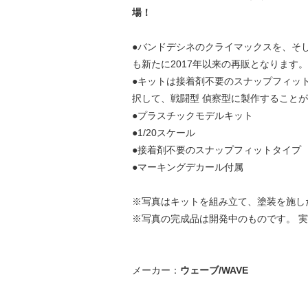
場！
●バンドデシネのクライマックスを、そして「H
も新たに2017年以来の再販となります。
●キットは接着剤不要のスナップフィッ
択して、戦闘型 偵察型に製作すること
●プラスチックモデルキット
●1/20スケール
●接着剤不要のスナップフィットタイプ
●マーキングデカール付属
※写真はキットを組み立て、塗装を施し
※写真の完成品は開発中のものです。 
メーカー：
ウェーブ/WAVE