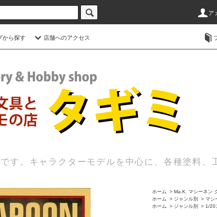
ア
プから探す
店舗へのアクセス
店です。キャラクターモデルを中心に、各種塗料、
ホーム
>
Ma.K. マシーネン
ホーム
>
ジャンル別
>
マシー
ホーム
>
ジャンル別
>
1/