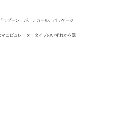
偵察型、「ラプーン」が、デカール、パッケージ
はマニピュレータータイプのいずれかを選