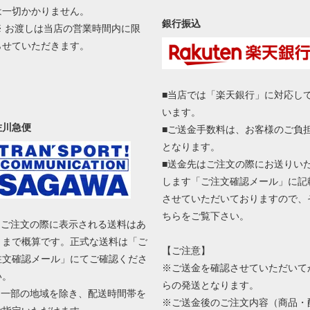
は一切かかりません。
銀行振込
※ お渡しは当店の営業時間内に限
らせていただきます。
■当店では「楽天銀行」に対応し
います。
佐川急便
■ご送金手数料は、お客様のご負
となります。
■送金先はご注文の際にお送りい
します「ご注文確認メール」に記
させていただいておりますので、
ちらをご覧下さい。
■ ご注文の際に表示される送料はあ
くまで概算です。正式な送料は「ご
【ご注意】
注文確認メール」にてご確認くださ
※ご送金を確認させていただいて
い。
らの発送となります。
■ 一部の地域を除き、配送時間帯を
※ご送金後のご注文内容（商品・