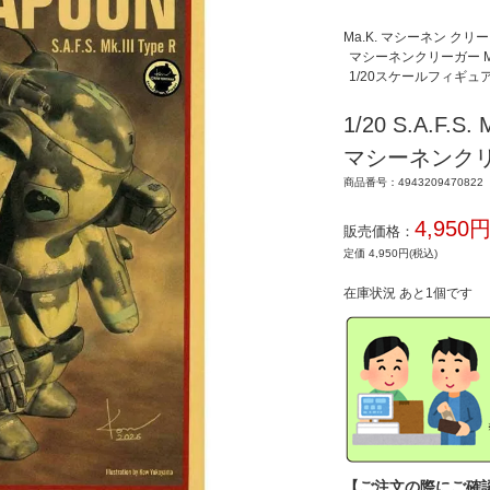
Ma.K. マシーネン クリ
マシーネンクリーガー Ma.K.
1/20スケールフィギュ
1/20 S.A.F.S
マシーネンクリ
商品番号：4943209470822
4,950
販売価格：
定価 4,950円(税込)
在庫状況 あと1個です
【ご注文の際にご確