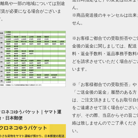
■ 離島や一部の地域については別途
ん。
運賃が必要になる場合がございま
※商品発送後のキャンセルは出来
す。
せん。
※お客様ご都合での受取拒否やご
金後の返金に関しましては、配送
料・返金手数料・返品事務手数料
どを請求させていただく場合がご
います。
※「お客様都合での受取拒否」や
「ご送金後の返金」履歴のある方
は、ご注文頂きましてもお取引自
をご遠慮させて頂く場合がござい
クロネコゆうパケット｜ヤマト運
すが、その際、当店からその旨ご
輸・日本郵便
絡は致しませんのでご了承くださ
い。