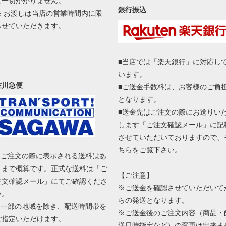
は一切かかりません。
銀行振込
※ お渡しは当店の営業時間内に限
らせていただきます。
■当店では「楽天銀行」に対応し
います。
佐川急便
■ご送金手数料は、お客様のご負
となります。
■送金先はご注文の際にお送りい
します「ご注文確認メール」に記
させていただいておりますので、
ちらをご覧下さい。
■ ご注文の際に表示される送料はあ
くまで概算です。正式な送料は「ご
【ご注意】
注文確認メール」にてご確認くださ
※ご送金を確認させていただいて
い。
らの発送となります。
■ 一部の地域を除き、配送時間帯を
※ご送金後のご注文内容（商品・
ご指定いただけます。
送日時指定など）の変更は出来ま