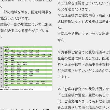
※ご送金を確認させていただいて
い。
らの発送となります。
■ 一部の地域を除き、配送時間帯を
※ご送金後のご注文内容（商品・
ご指定いただけます。
送日時指定など）の変更は出来ま
■ 離島や一部の地域については別途
ん。
運賃が必要になる場合がございま
※商品発送後のキャンセルは出来
す。
せん。
※お客様ご都合での受取拒否やご
金後の返金に関しましては、配送
料・返金手数料・返品事務手数料
どを請求させていただく場合がご
います。
※「お客様都合での受取拒否」や
「ご送金後の返金」履歴のある方
は、ご注文頂きましてもお取引自
をご遠慮させて頂く場合がござい