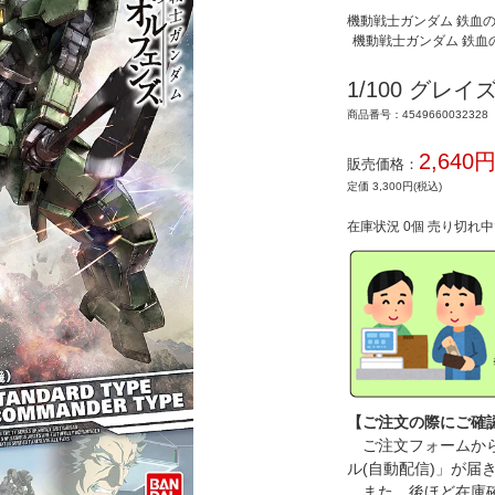
機動戦士ガンダム 鉄血
機動戦士ガンダム 鉄血
1/100 グレ
商品番号：4549660032328
2,640
販売価格：
定価 3,300円(税込)
在庫状況 0個 売り切れ
【ご注文の際にご確
ご注文フォームから
ル(自動配信)」が届
また、後ほど在庫確