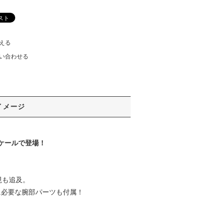
える
い合わせる
イメージ
スケールで登場！
現も追及。
に必要な腕部パーツも付属！