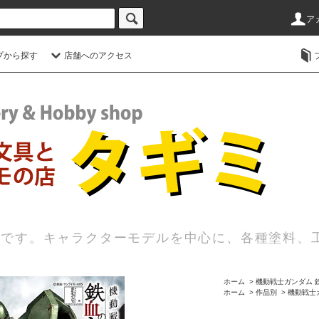
ア
プから探す
店舗へのアクセス
店です。キャラクターモデルを中心に、各種塗料、
ホーム
>
機動戦士ガンダム 
ホーム
>
作品別
>
機動戦士