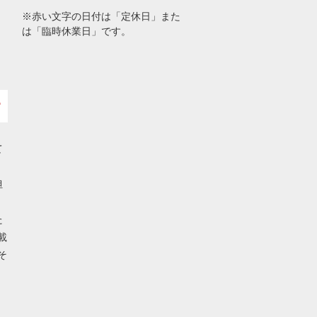
※赤い文字の日付は「定休日」また
は「臨時休業日」です。
て
担
た
載
そ