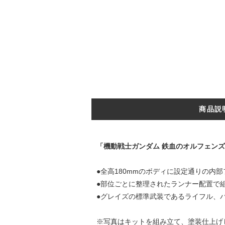
商品説
「機動戦士ガンダム 鉄血のオルフェンズ
●全高180mmのボディに設定通りの内
●部位ごとに整理されたランナー配置で
●グレイズの標準武装であるライフル、バ
※写真はキットを組み立て、塗装仕上げ