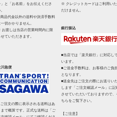
号」と「お名前」をお伝えくださ
※ クレジットカードはご利用いた
い。
だけません。
■ 商品代金以外の送料や決済手数料
は一切かかりません。
銀行振込
※ お渡しは当店の営業時間内に限
らせていただきます。
■当店では「楽天銀行」に対応し
います。
佐川急便
■ご送金手数料は、お客様のご負
となります。
■送金先はご注文の際にお送りい
します「ご注文確認メール」に記
させていただいておりますので、
ちらをご覧下さい。
■ ご注文の際に表示される送料はあ
くまで概算です。正式な送料は「ご
【ご注意】
注文確認メール」にてご確認くださ