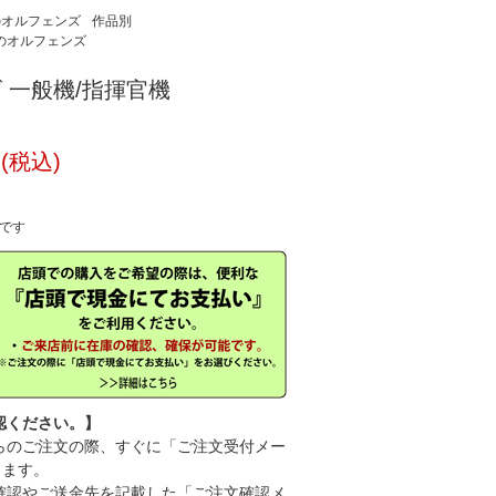
のオルフェンズ
作品別
のオルフェンズ
イズ 一般機/指揮官機
円(税込)
中です
認ください。】
のご注文の際、すぐに「ご注文受付メー
きます。
認やご送金先を記載した「ご注文確認メ