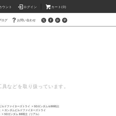
カウント
ログイン
カート(0)
ブログ
お問い合わせ
工具などを取り扱っています。
ビルドファイターズトライ
>
SDガンダム＆BB戦士
士
>
ガンダムビルドファイターズトライ
ル
>
SDガンダム BB戦士（リアル）