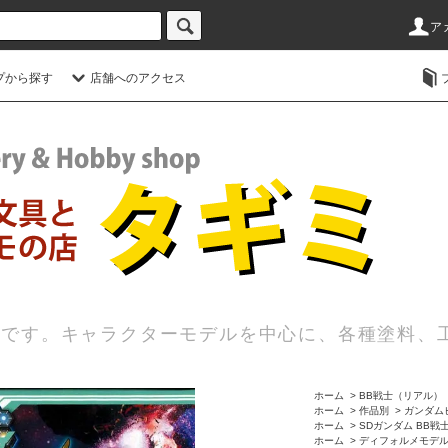
ア
プから探す
店舗へのアクセス
店です。キャラクターモデルを中心に、各種塗料、
ホーム
>
BB戦士（リアル）
ホーム
>
作品別
>
ガンダム
ホーム
>
SDガンダム BB戦
ホーム
>
ディフォルメモデ