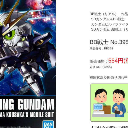
BB戦士（リアル）
作品
SDガンダム＆BB戦士
ガンダムビルドファイ
SDガンダム BB戦士（
BB戦士 No.
商品番号：BB398
554円(
販売価格：
定価 660円(税込)
在庫状況 0個 売り切れ