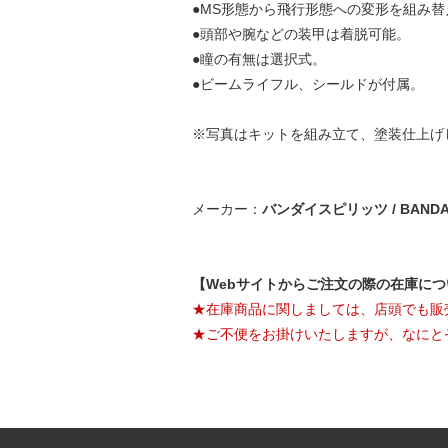
●MS形態から飛行形態への変形を組み
●頭部や腕などの装甲は着脱可能。
●瞳の有無は選択式。
●ビームライフル、シールドが付属。
※写真はキットを組み立て、塗装仕上げ
メーカー：
バンダイスピリッツ / BANDAI 
【Webサイトからご注文の際の在庫に
★在庫商品に関しましては、店頭でも販
★ご不便をお掛けいたしますが、なにと