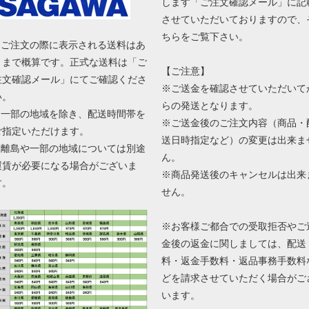
します「ご注文確認メール」に記
させていただいておりますので、
ちらをご覧下さい。
■ ご注文の際に表示される送料はあ
くまで概算です。正式な送料は「ご
【ご注意】
注文確認メール」にてご確認くださ
※ご送金を確認させていただいて
い。
らの発送となります。
■ 一部の地域を除き、配送時間帯を
※ご送金後のご注文内容（商品・
ご指定いただけます。
送日時指定など）の変更は出来ま
■ 離島や一部の地域については別途
ん。
運賃が必要になる場合がございま
※商品発送後のキャンセルは出来
す。
せん。
※お客様ご都合での受取拒否やご
金後の返金に関しましては、配送
料・返金手数料・返品事務手数料
どを請求させていただく場合がご
います。