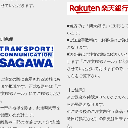
らせていただきます。
■当店では「楽天銀行」に対応し
います。
佐川急便
■ご送金手数料は、お客様のご負
となります。
■送金先はご注文の際にお送りい
します「ご注文確認メール」に記
させていただいておりますので、
ちらをご覧下さい。
■ ご注文の際に表示される送料はあ
くまで概算です。正式な送料は「ご
【ご注意】
注文確認メール」にてご確認くださ
※ご送金を確認させていただいて
い。
らの発送となります。
■ 一部の地域を除き、配送時間帯を
※ご送金後のご注文内容（商品・
ご指定いただけます。
送日時指定など）の変更は出来ま
■ 離島や一部の地域については別途
ん。