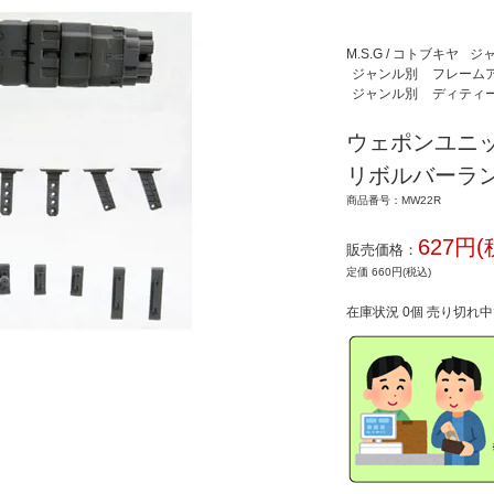
M.S.G / コトブキヤ
ジ
ジャンル別
フレームアー
ジャンル別
ディティ
ウェポンユニッ
リボルバーラン
商品番号：MW22R
627円(
販売価格：
定価 660円(税込)
在庫状況 0個 売り切れ