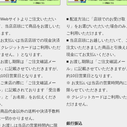
■ Webサイトよりご注文いただい
■ 配送方法に「店頭でのお受け取
て、当店店頭にて商品をお渡しいた
り」をお選びいただいた場合のみ
します。
ご利用いただけます。
■ お支払いは当店店頭での現金決済
■ 当店店頭にお越しいただいて、
（クレジットカードはご利用いただ
注文いただきました商品と引換え
けません。）となります。
現金にてお支払いください。
■ お渡し期限は「ご注文確認メー
■ お渡し期限は「ご注文確認メー
ル」に記載させていただきますが、
ル」に記載させていただきますが
約10日営業日となります。
約10日営業日となります。
■ ご来店の際に「ご注文確認メー
※ お支払いは当店の営業時間内に
ル」に記載されております「受注番
限らせていただきます。
号」と「お名前」をお伝えくださ
※ クレジットカードはご利用いた
い。
だけません。
■ 商品代金以外の送料や決済手数料
は一切かかりません。
銀行振込
※ お渡しは当店の営業時間内に限