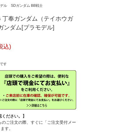
デル
SDガンダム BB戦士
346 丁奉ガンダム（テイホウガ
ガンダム[プラモデル]
税込)
中です
認ください。】
のご注文の際、すぐに「ご注文受付メー
きます。