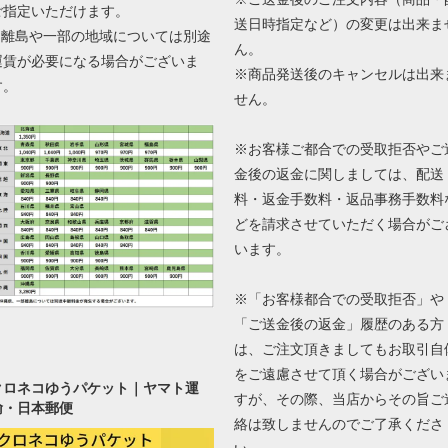
ご指定いただけます。
送日時指定など）の変更は出来ま
■ 離島や一部の地域については別途
ん。
運賃が必要になる場合がございま
※商品発送後のキャンセルは出来
す。
せん。
※お客様ご都合での受取拒否やご
金後の返金に関しましては、配送
料・返金手数料・返品事務手数料
どを請求させていただく場合がご
います。
※「お客様都合での受取拒否」や
「ご送金後の返金」履歴のある方
は、ご注文頂きましてもお取引自
をご遠慮させて頂く場合がござい
クロネコゆうパケット｜ヤマト運
すが、その際、当店からその旨ご
輸・日本郵便
絡は致しませんのでご了承くださ