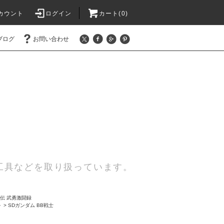
カウント
ログイン
カート(0)
ブログ
お問い合わせ
工具などを取り扱っています。
伝 武勇激闘録
ル
>
SDガンダム BB戦士