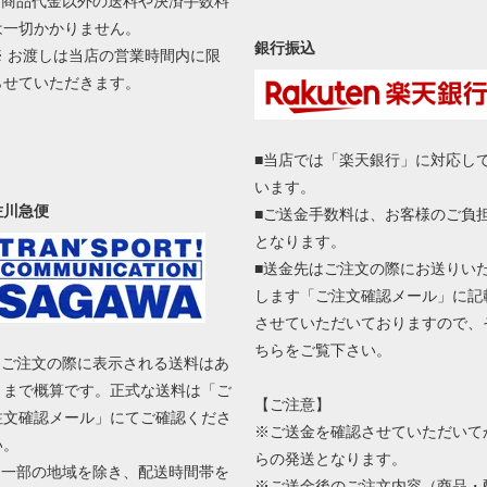
■ 商品代金以外の送料や決済手数料
は一切かかりません。
銀行振込
※ お渡しは当店の営業時間内に限
らせていただきます。
■当店では「楽天銀行」に対応し
います。
佐川急便
■ご送金手数料は、お客様のご負
となります。
■送金先はご注文の際にお送りい
します「ご注文確認メール」に記
させていただいておりますので、
ちらをご覧下さい。
■ ご注文の際に表示される送料はあ
くまで概算です。正式な送料は「ご
【ご注意】
注文確認メール」にてご確認くださ
※ご送金を確認させていただいて
い。
らの発送となります。
■ 一部の地域を除き、配送時間帯を
※ご送金後のご注文内容（商品・