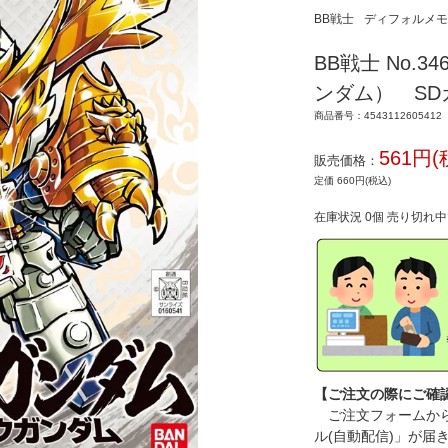
BB戦士
ディフォルメモ
BB戦士 No.
ンダム） SD
商品番号：4543112605412
561円(
販売価格：
定価 660円(税込)
在庫状況 0個 売り切れ
【ご注文の際にご確
ご注文フォームから
ル(自動配信)」が届