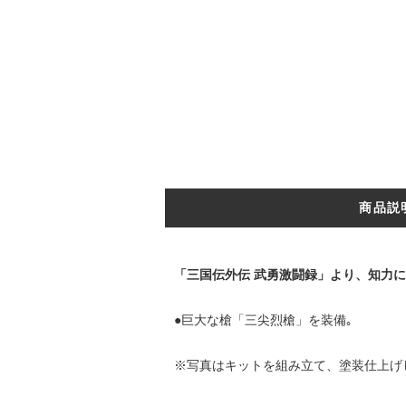
商品説
「三国伝外伝 武勇激闘録」より、知力
●巨大な槍「三尖烈槍」を装備｡
※写真はキットを組み立て、塗装仕上げ