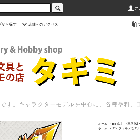
ア
プから探す
店舗へのアクセス
店です。キャラクターモデルを中心に、各種塗料、
ホーム
>
BB戦士
>
三国伝外
ホーム
>
ディフォルメモデ