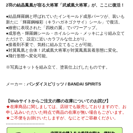
2羽の結晶鳳凰が宿る大将軍「武威凰大将軍」が、ここに復活！
●結晶輝羅鋼と呼ばれていたインモールド成形パーツが、装いも
新たに「輝羅鋼極彩（キラハガネゴクサイ）シール」で復活。
●緻密に表現された「四枚の翼」でパワーアップ。
●成形色・輝羅鋼シール・ホイルシール・メッキにより組み立て
ただけで、設定に近いカラフルな仕上がり。
●接着剤不要で、気軽に組み立てることが可能。
●対翼鳳凰と合体！武威凰大将軍が対翼鳳凰装着形態に変化。
●飛行形態へ変化可能。
※写真はキットを組み立て、塗装仕上げしたものです。
メーカー：
バンダイスピリッツ / BANDAI SPIRITS
【Webサイトからご注文の際の在庫についてのお詫び】
★在庫商品に関しましては、店頭でも販売しておりますので、お
申し込みいただいた時点で商品の在庫が無い場合もございます。
★ご不便をお掛けいたしますが、なにとぞご容赦ください。
--------------------------