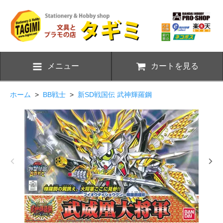
メニュー
カートを見る
ホーム
>
BB戦士
>
新SD戦国伝 武神輝羅鋼