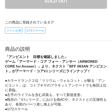
SOLD OUT
この商品に登録されているタグ
ジャンル別
1/72スケール
商品の説明
「アンビエント 目標を確認しました」
ゲーム「アーマード・コア フォー・アンサー（ARMORED
CORE for Answer）」より、ネクスト「BFF 063AN アンビエン
ト」がアーマード・コアV.I.シリーズにラインナップ！
●カラードランク２位「リリウム・ウォルコット」が駆る「アン
ビエント」は、コトブキヤのプラキットアンケートでも毎回上位
に君臨。
●左手のライフルを含む武装も、すべて新規造形。
●既存の「V.Iシリーズ」における他ACや、ネクストとの互換性も
あり、各部のパーツ差し換えが可能。
●1/72スケール