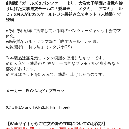
劇場版「ガールズ＆パンツァー」より、大洗女子学園と激戦を繰
り広げた大学選抜チームの「愛里寿」「メグミ」「アズミ」「ル
ミ」の4人が1/35スケールレジン製組み立てキット（未塗装）で
登場！
●それぞれ戦車に搭乗している時のパンツァージャケット姿で立
体化。
●高品質なカルトグラフ製の「瞳デカール」が付属。
●原型製作：おっちょ（スタジオGS）
※本製品は無発泡ウレタン樹脂を使用したキットです。
※組み立て・塗装の 行程が、一般的なプラモデルと多少異なる
部分があります。
※写真はキットを組み立て、塗装仕上げしたものです。
メーカー：
R.Cベルグ / プラッツ
(C)GIRLS und PANZER Film Projekt
【Webサイトからご注文の際の在庫についてのお詫び】