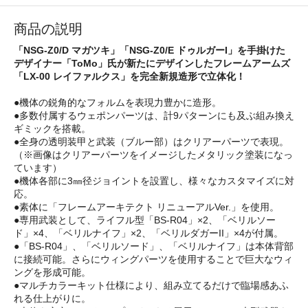
商品の説明
「NSG-Z0/D マガツキ」「NSG-Z0/E ドゥルガーI」を手掛けた
デザイナー「ToMo」氏が新たにデザインしたフレームアームズ
「LX-00 レイファルクス」を完全新規造形で立体化！
●機体の鋭角的なフォルムを表現力豊かに造形。
●多数付属するウェポンパーツは、計9パターンにも及ぶ組み換え
ギミックを搭載。
●全身の透明装甲と武装（ブルー部）はクリアーパーツで表現。
（※画像はクリアーパーツをイメージしたメタリック塗装になっ
ています）
●機体各部に3㎜径ジョイントを設置し、様々なカスタマイズに対
応。
●素体に「フレームアーキテクト リニューアルVer.」を使用。
●専用武装として、ライフル型「BS-R04」×2、「ベリルソー
ド」×4、「ベリルナイフ」×2、「ベリルダガーII」×4が付属。
●「BS-R04」、「ベリルソード」、「ベリルナイフ」は本体背部
に接続可能。さらにウィングパーツを使用することで巨大なウィ
ングを形成可能。
●マルチカラーキット仕様により、組み立てるだけで臨場感あふ
れる仕上がりに。