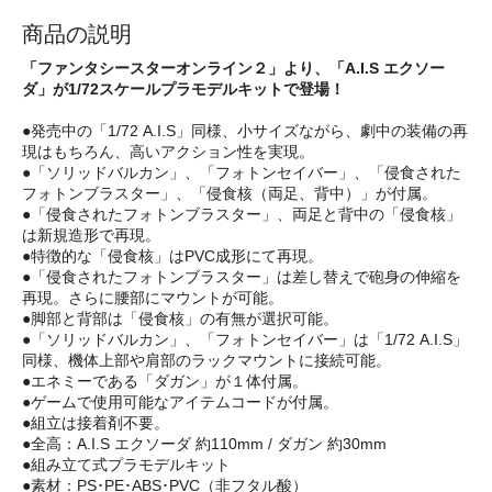
商品の説明
「ファンタシースターオンライン２」より、「A.I.S エクソー
ダ」が1/72スケールプラモデルキットで登場！
●発売中の「1/72 A.I.S」同様、小サイズながら、劇中の装備の再
現はもちろん、高いアクション性を実現。
●「ソリッドバルカン」、「フォトンセイバー」、「侵食された
フォトンブラスター」、「侵食核（両足、背中）」が付属。
●「侵食されたフォトンブラスター」、両足と背中の「侵食核」
は新規造形で再現。
●特徴的な「侵食核」はPVC成形にて再現。
●「侵食されたフォトンブラスター」は差し替えで砲身の伸縮を
再現。さらに腰部にマウントが可能。
●脚部と背部は「侵食核」の有無が選択可能。
●「ソリッドバルカン」、「フォトンセイバー」は「1/72 A.I.S」
同様、機体上部や肩部のラックマウントに接続可能。
●エネミーである「ダガン」が１体付属。
●ゲームで使用可能なアイテムコードが付属。
●組立は接着剤不要。
●全高：A.I.S エクソーダ 約110mm / ダガン 約30mm
●組み立て式プラモデルキット
●素材：PS･PE･ABS･PVC（非フタル酸）