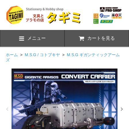
メニュー
カートを見る
ホーム
>
M.S.G / コトブキヤ
>
M.S.G ギガンティックアーム
ズ