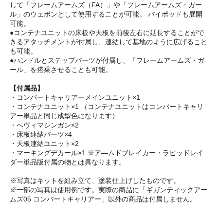
して「フレームアームズ（FA）」や「フレームアームズ・ガー
ル」のウェポンとして使用することが可能。 バイポッドも展開
可能。
●コンテナユニットの床板や天板を前後左右に延長することがで
きるアタッチメントが付属し、連結して基地のように広げること
も可能。
●ハンドルとステップパーツが付属し、「フレームアームズ・ガ
ール」を搭乗させることも可能。
【付属品】
・コンバートキャリアーメインユニット×1
・コンテナユニット×1 （コンテナユニットはコンバートキャリ
アー単品と同じ成型色になります）
・へヴィマシンガン×2
・床板連結パーツ×4
・天板連結ユニット×2
・マーキングデカール×1 ※ア―ムドブレイカー・ラピッドレイ
ダー単品版付属の物とは異なります。
※写真はキットを組み立て、塗装仕上げしたものです。
※一部の写真は使用例です。実際の商品に「ギガンティックアー
ムズ05 コンバートキャリアー」以外の商品は付属しません。