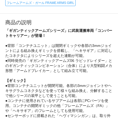
フレームアームズ・ガール FRAME ARMS GIRL
商品の説明
「ギガンティックアームズシリーズ」に武装運搬車両「コンバー
トキャリアー」が登場！
●背部「コンテナユニット」は開閉ギミックや各部の3mmジョイ
ントによる組み換えギミックを搭載し、「ヘキサギア」に対応し
たコネクタによりシリーズを超えた連動が可能。
●同時発売の「ギガンティックアームズ06 ラピッドレイダー」と
のギガンティックコンビネーション（合体）により大型戦闘メカ
形態「アームドブレイカー」として組み立て可能。
【ギミック】
●背部コンテナユニットが開閉可能。各部の3mmジョイントやヘ
キサグラムコネクタなどを使って様々な組み換え、分解すること
で他シリーズの装甲として使うことも可能。
●コンテナに使用されているサブアームは各部にPCパーツを使
用。コンテナの開閉ギミックの他「フレームアームズ（FA）」
や「ヘキサギア」のフレームとしても使用可能。
●センサーポッドに搭載された「ヘヴィマシンガン」は、取り外