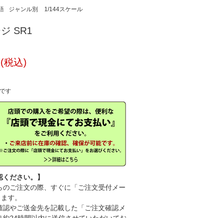
語
ジャンル別
1/144スケール
ジ SR1
円(税込)
中です
認ください。】
のご注文の際、すぐに「ご注文受付メー
きます。
認やご送金先を記載した「ご注文確認メ