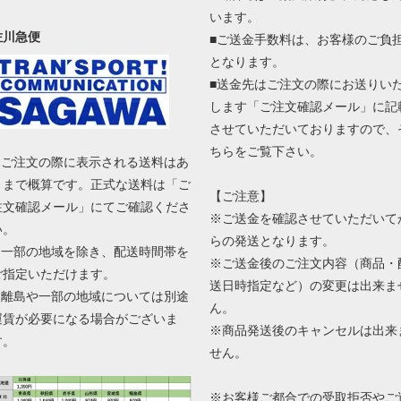
います。
佐川急便
■ご送金手数料は、お客様のご負
となります。
■送金先はご注文の際にお送りい
します「ご注文確認メール」に記
させていただいておりますので、
ちらをご覧下さい。
■ ご注文の際に表示される送料はあ
くまで概算です。正式な送料は「ご
【ご注意】
注文確認メール」にてご確認くださ
※ご送金を確認させていただいて
い。
らの発送となります。
■ 一部の地域を除き、配送時間帯を
※ご送金後のご注文内容（商品・
ご指定いただけます。
送日時指定など）の変更は出来ま
■ 離島や一部の地域については別途
ん。
運賃が必要になる場合がございま
※商品発送後のキャンセルは出来
す。
せん。
※お客様ご都合での受取拒否やご