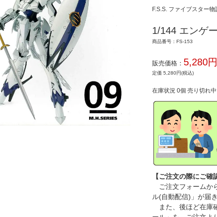
F.S.S. ファイブスター物
1/144 エンゲー
商品番号：FS-153
5,280
販売価格：
定価 5,280円(税込)
在庫状況 0個 売り切れ
【ご注文の際にご確
ご注文フォームから
ル(自動配信)」が届
また、後ほど在庫確