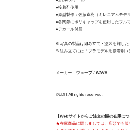
●1/144スケール
●接着剤使用
●原型製作：佐藤直樹（ミレニアムモデ
●各関節にポリキャップを使用したフル
●デカール付属
※写真の製品は組み立て・塗装を施した
※組み立てには「プラモデル用接着剤（
メーカー：
ウェーブ / WAVE
©EDIT.All rights reserved.
【Webサイトからご注文の際の在庫に
★在庫商品に関しましては、店頭でも販