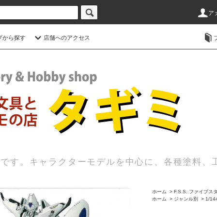
ア
プから探す
店舗へのアクセス
店です。キャラクターモデルを中心に、各種塗料、
ホーム
>
F.S.S. ファイブ
ホーム
>
ジャンル別
>
1/1