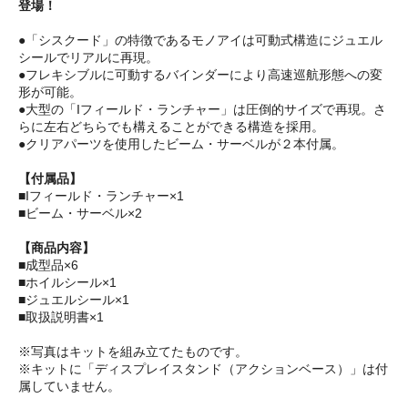
登場！
●「シスクード」の特徴であるモノアイは可動式構造にジュエル
シールでリアルに再現。
●フレキシブルに可動するバインダーにより高速巡航形態への変
形が可能。
●大型の「Iフィールド・ランチャー」は圧倒的サイズで再現。さ
らに左右どちらでも構えることができる構造を採用。
●クリアパーツを使用したビーム・サーベルが２本付属。
【付属品】
■Iフィールド・ランチャー×1
■ビーム・サーベル×2
【商品内容】
■成型品×6
■ホイルシール×1
■ジュエルシール×1
■取扱説明書×1
※写真はキットを組み立てたものです。
※キットに「ディスプレイスタンド（アクションベース）」は付
属していません。