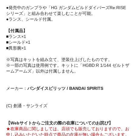
●発売中のガンプラや「HG ガンダムビルドダイバーズRe:RISE
シリーズ」と組み合わせて楽しむことが可能。
●ランス、シールド付属。
【付属品】
■ランス×1
■シールド×1
■異形腕×1
※写真はキットを組み立て、塗装仕上げしたものです。
※一部の写真は使用例です。キットに「HGBD:R 1/144 ゼルトザ
ームアームズ」以外は付属しません。
メーカー：
バンダイスピリッツ / BANDAI SPIRITS
(C) 創通・サンライズ
【Webサイトからご注文の際の在庫についてのお詫び】
★在庫商品に関しましては、店頭でも販売しておりますので、お
申し込みいただいた時点で商品の在庫が無い場合もございます。