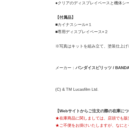
●クリアのディスプレイベースと機体シ
【付属品】
■カイナスシール×１
■専用ディスプレイベース×２
※写真はキットを組み立て、塗装仕上げ
メーカー：
バンダイスピリッツ / BANDAI 
(C) & TM Lucasfilm Ltd.
【Webサイトからご注文の際の在庫に
★在庫商品に関しましては、店頭でも販
★ご不便をお掛けいたしますが、なにと