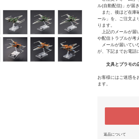
ル(自動配信)」が届
また、後ほど在庫確
ール」を、ご注文よ
ります。
上記のメールが届い
や配信トラブルが考
メールが届いていな
が、下記までお電話
文具とプラモの店 タ
お客様にはご迷惑を
ます。
返品について