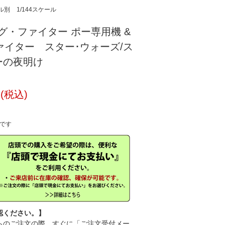
ル別
1/144スケール
イング・ファイター ポー専用機 &
ァイター スター･ウォーズ/ス
ーの夜明け
円(税込)
中です
認ください。】
のご注文の際、すぐに「ご注文受付メー