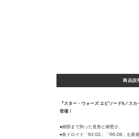
商品説
『スター・ウォーズ エピソード9／ス
登場！
●細部まで拘った造形と緻密さ。
●各ドロイド「R2-D2」「R6-D8」を