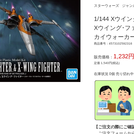
スターウォーズ
ジャン
1/144 Xウ
Xウイング･フ
カイウォーカ
商品番号：4573102592316
1,232
販売価格：
定価 1,540円(税込)
在庫状況 0個 売り切れ
【ご注文の際にご確
ご注文フォームから