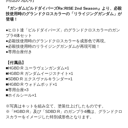
『ガンダムビルドダイバーズRe:RISE 2nd Season』より、必殺
技使用時のグランドクロスカラーの「リライジングガンダム」が
登場！
●ヒロト達「ビルドダイバーズ」のグランドクロスカラーのガン
プラ4体セット
●必殺技使用時のグランドクロスカラーを成形色で再現。
●必殺技使用時のリライジングガンダムが再現可能！
●専用台座付き
【付属品】
■HGBD:R ユーラヴェンガンダム×1
■HGBD:R ガンダムイージスナイト×1
■SDBD:R エクスヴァルキランダー×1
■HGBD:R ウォドムポッド×1
■専用台座×3
■ホイルシール×1
※写真はキットを組み立て、塗装仕上げしたものです。
※「HGBD:R」及び「SDBD:R」のガンプラ4機は、グランドクロ
スカラーをイメージした特別成形色となります。