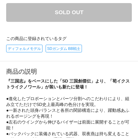
SOLD OUT
この商品に登録されているタグ
ディフォルメモデル
SDガンダム BB戦士
商品の説明
『三国志』をベースにした「SD 三国創傑伝」より、「荀イクス
トライクノワール」が装いも新たに登場！
●進化したプロポーションとパーツ分割へのこだわりにより、組
み立てただけでSD史上最高峰の色分けを実現。
●一新された頭身バランスと各所の関節構造により、躍動感あふ
れるポージングを再現！
●左右のウイングから伸びるバイザーは前面に展開することが可
能！
●バックパックに装備されている武器、双夜燕は持ち変えること