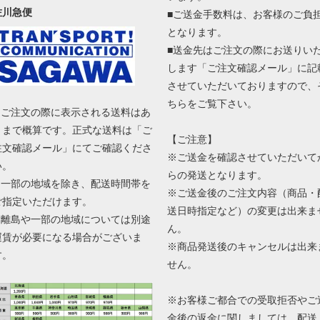
佐川急便
■ご送金手数料は、お客様のご負
となります。
■送金先はご注文の際にお送りい
します「ご注文確認メール」に記
させていただいておりますので、
ちらをご覧下さい。
■ ご注文の際に表示される送料はあ
くまで概算です。正式な送料は「ご
【ご注意】
注文確認メール」にてご確認くださ
※ご送金を確認させていただいて
い。
らの発送となります。
■ 一部の地域を除き、配送時間帯を
※ご送金後のご注文内容（商品・
ご指定いただけます。
送日時指定など）の変更は出来ま
■ 離島や一部の地域については別途
ん。
運賃が必要になる場合がございま
※商品発送後のキャンセルは出来
す。
せん。
※お客様ご都合での受取拒否やご
金後の返金に関しましては、配送