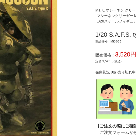
Ma.K. マシーネン クリ
マシーネンクリーガー Ma.K.
1/20スケールフィギュ
1/20 S.A.F.S
商品番号：MK-069
3,520
販売価格：
定価 3,520円(税込)
在庫状況 0個 売り切れ
【ご注文の際にご確
ご注文フォームから