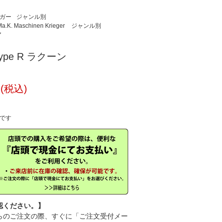
ーガー
ジャンル別
 Maschinen Krieger
ジャンル別
ア
. type R ラクーン
円(税込)
中です
認ください。】
のご注文の際、すぐに「ご注文受付メー