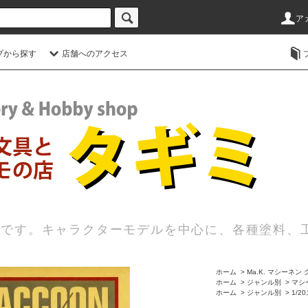
ア
プから探す
店舗へのアクセス
店です。キャラクターモデルを中心に、各種塗料、
ホーム
>
Ma.K. マシーネン
ホーム
>
ジャンル別
>
マシー
ホーム
>
ジャンル別
>
1/