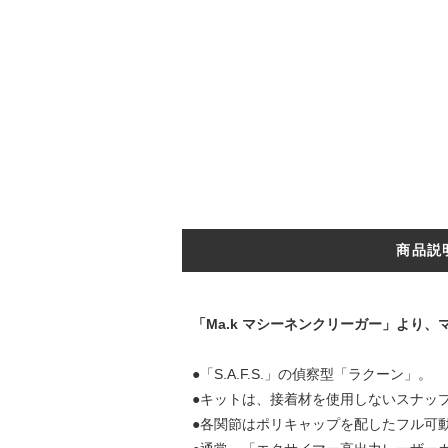
商品説
「Ma.k マシーネンクリーガー」より、
●「S.A.F.S.」の偵察型「ラクーン」。
●キットは、接着材を使用しないスナッ
●各関節はポリキャップを配したフル可