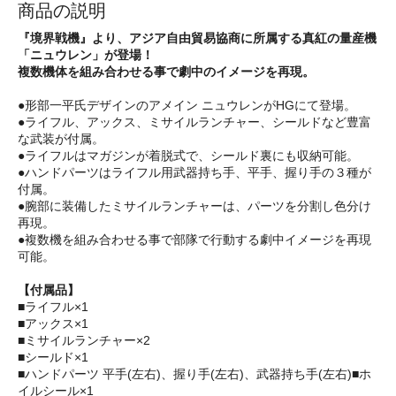
商品の説明
『境界戦機』より、アジア自由貿易協商に所属する真紅の量産機
「ニュウレン」が登場！
複数機体を組み合わせる事で劇中のイメージを再現。
●形部一平氏デザインのアメイン ニュウレンがHGにて登場。
●ライフル、アックス、ミサイルランチャー、シールドなど豊富
な武装が付属。
●ライフルはマガジンが着脱式で、シールド裏にも収納可能。
●ハンドパーツはライフル用武器持ち手、平手、握り手の３種が
付属。
●腕部に装備したミサイルランチャーは、パーツを分割し色分け
再現。
●複数機を組み合わせる事で部隊で行動する劇中イメージを再現
可能。
【付属品】
■ライフル×1
■アックス×1
■ミサイルランチャー×2
■シールド×1
■ハンドパーツ 平手(左右)、握り手(左右)、武器持ち手(左右)■ホ
イルシール×1