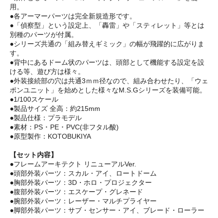
用。
●各アーマーパーツは完全新規造形です。
●「偵察型」という設定上、「轟雷」や「スティレット」等とは
別種のパーツが付属。
●シリーズ共通の「組み替えギミック」の幅が飛躍的に広がりま
す。
●背中にあるドーム状のパーツは、頭部として機能する設定を設
ける等、遊び方は様々。
●外装接続部の穴は共通3ｍｍ径なので、組み合わせたり、「ウェ
ポンユニット」を始めとした様々なM.S.Gシリーズを装備可能。
●1/100スケール
●製品サイズ 全高：約215mm
●製品仕様：プラモデル
●素材：PS ･ PE ･ PVC(非フタル酸)
●原型製作：KOTOBUKIYA
【セット内容】
●フレームアーキテクト リニューアルVer.
●頭部外装パーツ：スカル・アイ、ロートドーム
●胸部外装パーツ：3D・ホロ・プロジェクター
●腹部外装パーツ：エスケープ・グレネード
●腕部外装パーツ：レーザー・マルチプライヤー
●脚部外装パーツ：サブ・センサー・アイ、ブレード・ローラー