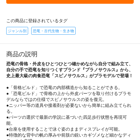
この商品に登録されているタグ
ジャンル別
恐竜・古代生物・生き物
商品の説明
恐竜の骨格・外皮をひとつひとつ確かめながら自分で組み立て、
自分の手で恐竜を知りつくすブランド『プラノサウルス』から、
史上最大級の肉食恐竜「スピノサウルス」がプラモデルで登場！
●「骨格ビルド」で恐竜の内部構造から知ることができる。
●「恐竜ビルド」で骨格の上から外皮パーツを取り付けるプラモ
デルならではの仕様でスピノサウルスの姿を復元。
●ニッパー等の道具や接着剤が必要ないから簡単に組み立てられ
る。
●パーツの選択で最新の学説に基づいた四足歩行状態を再現可
能。
●台座を使用することで泳ぐ姿のままディスプレイが可能。
●特徴的な背中の帆の厚みや前肢の鋭いカギヅメなど細かなディ