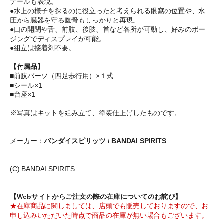
テールも表現。
●水上の様子を探るのに役立ったと考えられる眼窩の位置や、水
圧から臓器を守る腹骨もしっかりと再現。
●口の開閉や舌、前肢、後肢、首など各所が可動し、好みのポー
ジングでディスプレイが可能。
●組立は接着剤不要。
【付属品】
■前肢パーツ（四足歩行用）×１式
■シール×1
■台座×1
※写真はキットを組み立て、塗装仕上げしたものです。
メーカー：
バンダイスピリッツ / BANDAI SPIRITS
(C) BANDAI SPIRITS
【Webサイトからご注文の際の在庫についてのお詫び】
★在庫商品に関しましては、店頭でも販売しておりますので、お
申し込みいただいた時点で商品の在庫が無い場合もございます。