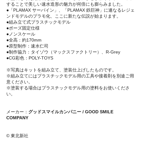
することで美しい速水造形の魅力が何倍にも膨らみました。
●「PLAMAX サーバイン」、「PLAMAX 鉄巨神」に連なるレジェ
ンドモデルのプラモ化、ここに新たな伝説が始まります。
●組み立て式プラスチックモデル
●ポーズ固定仕様
●ノンスケール
●全高：約170mm
●原型制作：速水仁司
●制作協力：タイゾウ（マックスファクトリー）、R-Grey
●CG彩色：POLY-TOYS
※写真はキットを組み立て、塗装仕上げしたものです。
※組み立てにはプラスチックモデル用の工具や接着剤を別途ご用
意ください。
※塗装する場合はプラスチックモデル用の塗料をお使いくださ
い。
メーカー：
グッドスマイルカンパニー / GOOD SMILE
COMPANY
© 東北新社