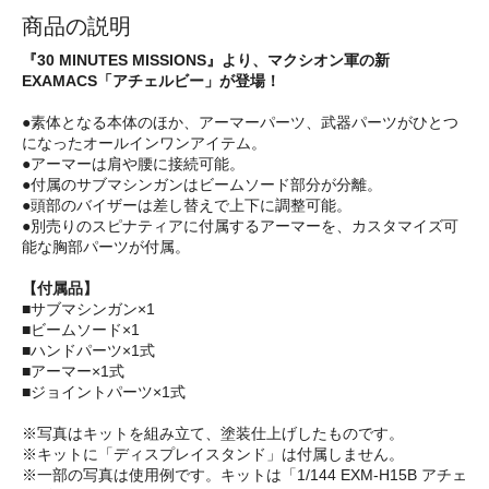
商品の説明
『30 MINUTES MISSIONS』より、マクシオン軍の新
EXAMACS「アチェルビー」が登場！
●素体となる本体のほか、アーマーパーツ、武器パーツがひとつ
になったオールインワンアイテム。
●アーマーは肩や腰に接続可能。
●付属のサブマシンガンはビームソード部分が分離。
●頭部のバイザーは差し替えで上下に調整可能。
●別売りのスピナティアに付属するアーマーを、カスタマイズ可
能な胸部パーツが付属。
【付属品】
■サブマシンガン×1
■ビームソード×1
■ハンドパーツ×1式
■アーマー×1式
■ジョイントパーツ×1式
※写真はキットを組み立て、塗装仕上げしたものです。
※キットに「ディスプレイスタンド」は付属しません。
※一部の写真は使用例です。キットは「1/144 EXM-H15B アチェ