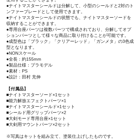
●ナイトマスターシールドは分解して、小型のシールドと2対のト
ンファーブレードとして使用できます。
●ナイトマスターシールドの状態でも、ナイトマスターソードを
収納することができます。
●専用台座パーツは複数パーツで構成されており、分解してオプ
ションパーツとして様々な商品に取り付けることが可能です。
●成型色は「ブラック」「クリアーレッド」「ガンメタ」の3色成
型となります。
●NONスケール
●全長：約155mm
●製品仕様：プラモデル
●素材：PS
●設計：田村 充伸
【付属品】
■ナイトマスターソード×1セット
■能力解放エフェクトパーツ×1
■ナイトマスターシールド×1セット
■シールド用グリップパーツ×2
■大剣モード専用台座×1セット
■大剣用マウントパーツ×2セット
※写真はキットを組み立て、塗装仕上げしたものです。