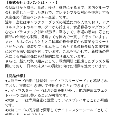
【株式会社カネバンとは・・・】
金型設計から成形、量産、検品、梱包に至るまで、国内グループ
会社を通じた一貫した進行で、フレキシブルな対応を得意とする
東京発の「製造ベンチャー企業」です。
近年、当社はキャラクターグッズの製造に力を入れており、アク
リルスタンドやキーホルダーから始まり、食品容器やマグカップ
などのプラスチック射出成形品に至るまで、市場の動向に応じた
商品の企画から製造、発送までを国内で一貫して行っています。
また、カネバンはもともと二輪車の板金塗装から事業をスタート
させたため、塗装やフィルムをはじめとする多種多様な加飾技術
に関する深い知識を有しています。これを活かして、新技術の導
入による商品開発にも積極的に取り組んでいます。
さらに、新たな取り組みとして、環境問題に配慮したグッズを展
開しており、日本の未来への貢献に向けた活動を進めています。
【商品仕様】
●大剣モード内部には聖剣「ナイトマスターソード」が格納され
ており、実際に引き抜いて使用することができます。
●ナイトマスターソードは刀身部を取り外し、能力解放エフェク
トパーツに差し替えることが可能です。
●大剣モードは専用台座に設置してディスプレイすることが可能
です。
●大剣モードの刀身部は変形してナイトマスターシールドとして
使用することができます。