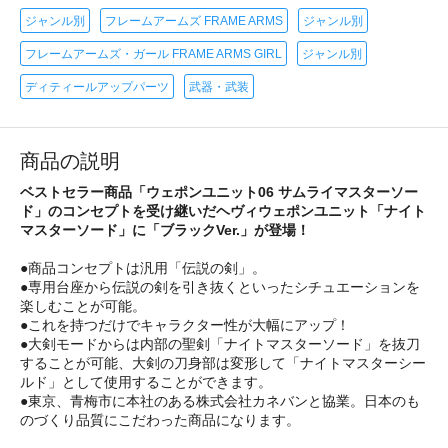
ジャンル別
フレームアームズ FRAME ARMS
ジャンル別
フレームアームズ・ガール FRAME ARMS GIRL
ジャンル別
ディティールアップパーツ
武器・武装
商品の説明
ベストセラー商品「ウェポンユニット06 サムライマスターソー
ド」のコンセプトを受け継いだヘヴィウェポンユニット「ナイト
マスターソード」に「ブラックVer.」が登場！
●商品コンセプトは汎用「伝説の剣」。
●専用台座から伝説の剣を引き抜くといったシチュエーションを
楽しむことが可能。
●これを持つだけでキャラクター性が大幅にアップ！
●大剣モードからは内部の聖剣「ナイトマスターソード」を抜刀
することが可能、大剣の刀身部は変形して「ナイトマスターシー
ルド」として使用することができます。
●東京、青梅市に本社のある株式会社カネバンと協業。日本のも
のづくり品質にこだわった商品になります。