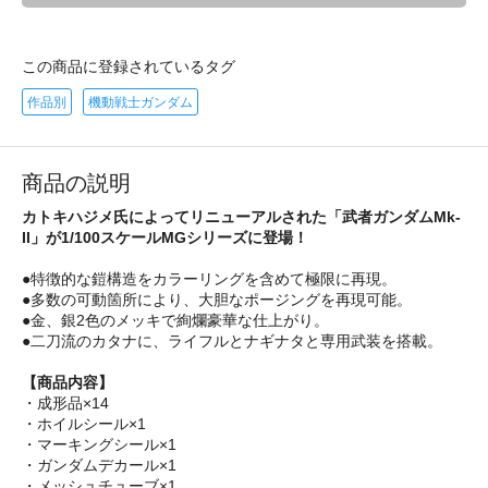
この商品に登録されているタグ
作品別
機動戦士ガンダム
商品の説明
カトキハジメ氏によってリニューアルされた「武者ガンダムMk-
II」が1/100スケールMGシリーズに登場！
●特徴的な鎧構造をカラーリングを含めて極限に再現。
●多数の可動箇所により、大胆なポージングを再現可能。
●金、銀2色のメッキで絢爛豪華な仕上がり。
●二刀流のカタナに、ライフルとナギナタと専用武装を搭載。
【商品内容】
・成形品×14
・ホイルシール×1
・マーキングシール×1
・ガンダムデカール×1
・メッシュチューブ×1