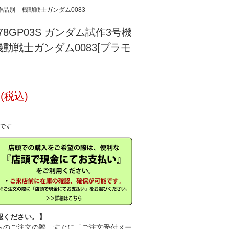
作品別
機動戦士ガンダム0083
RX-78GP03S ガンダム試作3号機
動戦士ガンダム0083[プラモ
円(税込)
中です
認ください。】
のご注文の際、すぐに「ご注文受付メー