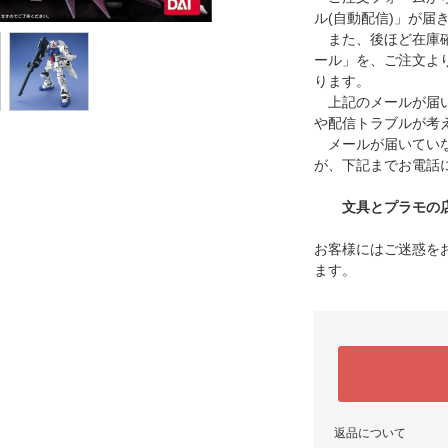
ル(自動配信)」が届
また、後ほど在庫確
ール」を、ご注文よ
ります。
上記のメールが届い
や配信トラブルが考
メールが届いていな
が、下記までお電話
文具とプラモの店 タ
お客様にはご迷惑を
ます。
返品について