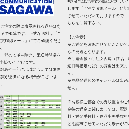
■送金先はご注文の際にお送りい
します「ご注文確認メール」に記
させていただいておりますので、
ちらをご覧下さい。
■ ご注文の際に表示される送料はあ
くまで概算です。正式な送料は「ご
【ご注意】
注文確認メール」にてご確認くださ
※ご送金を確認させていただいて
い。
らの発送となります。
■ 一部の地域を除き、配送時間帯を
※ご送金後のご注文内容（商品・
ご指定いただけます。
送日時指定など）の変更は出来ま
■ 離島や一部の地域については別途
ん。
運賃が必要になる場合がございま
※商品発送後のキャンセルは出来
す。
せん。
※お客様ご都合での受取拒否やご
金後の返金に関しましては、配送
料・返金手数料・返品事務手数料
どを請求させていただく場合がご