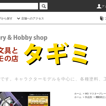
ア
プから探す
店舗へのアクセス
店です。キャラクターモデルを中心に、各種塗料、
ホーム
>
MG マスターグレ
ホーム
>
作品別
>
機動戦士ガ