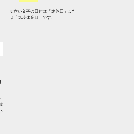
※赤い文字の日付は「定休日」また
は「臨時休業日」です。
て
担
た
載
そ