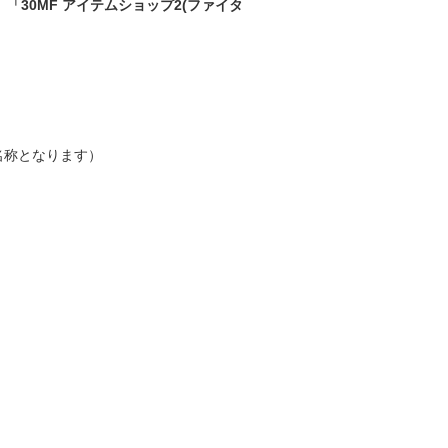
「30MF アイテムショップ2(ファイタ
名称となります）