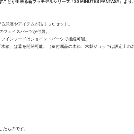
が出来る新プラモデルシリーズ『30 MINUTES FANTASY』より、
げる武装やアイテムが詰まったセット。
類のフェイスパーツが付属。
。ツインソードはジョイントパーツで接続可能。
「木箱」は蓋を開閉可能。（※付属品の木箱、木製ジョッキは設定上の
したものです。