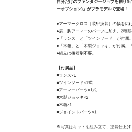
自分だけのファンタジージョブを創り出すこと
ーオプション)」がプラモデルで登場！
●アーマークロス［装甲換装］の幅を広
●肩、胸アーマーのパーツに加え、2種
●「ランス」と「ツインソード」が付属
●「木箱」と「木製ジョッキ」が付属。
●組立は接着剤不要。
【付属品】
■ランス×1
■ツインソード×1式
■アーマーパーツ×1式
■木製ジョッキ×2
■木箱×1
■ジョイントパーツ×1
※写真はキットを組み立て、塗装仕上げ