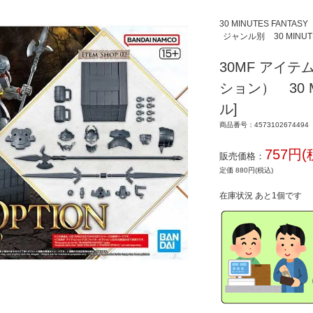
30 MINUTES FANTASY
ジャンル別
30 MINUT
30MF アイ
ション） 30 M
ル]
商品番号：4573102674494
757円(
販売価格：
定価 880円(税込)
在庫状況 あと1個です