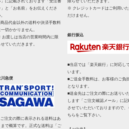
ル」に記載されております「受注番
限らせていただきます。
号」と「お名前」をお伝えくださ
※ クレジットカードはご利用いた
い。
だけません。
■ 商品代金以外の送料や決済手数料
は一切かかりません。
銀行振込
※ お渡しは当店の営業時間内に限
らせていただきます。
■当店では「楽天銀行」に対応し
います。
佐川急便
■ご送金手数料は、お客様のご負
となります。
■送金先はご注文の際にお送りい
します「ご注文確認メール」に記
させていただいておりますので、
ちらをご覧下さい。
■ ご注文の際に表示される送料はあ
くまで概算です。正式な送料は「ご