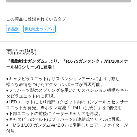
この商品に登録されているタグ
作品別
機動戦士ガンダム
商品の説明
『機動戦士ガンダム』より、「RX-75ガンタンク」が1/100スケ
ールMGシリーズに登場！
●キャタピラユニットはサスペンションアームにより可動し、
様々な表情をつけたアクションポーズが再現可能。
●プラパーツ製のスプリングを用いたサスペンション機構をキャ
タピラユニット内に再現。
●LEDユニットにより頭部コクピット内のコンソールとセンサー
ユニットが発光。※ボタン電池「LR41（別売）」を2個使用
●下部ユニットの前後にドーザーキャリアを再現。
●キャタピラのベルトはプラパーツの連結式でリアルに再現。
●「MG 1/100 ガンダムVer.2.0」に準拠したコア・ファイターが
付属。