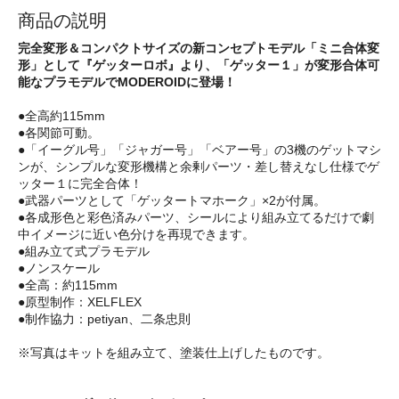
商品の説明
完全変形＆コンパクトサイズの新コンセプトモデル「ミニ合体変
形」として『ゲッターロボ』より、「ゲッター１」が変形合体可
能なプラモデルでMODEROIDに登場！
●全高約115mm
●各関節可動。
●「イーグル号」「ジャガー号」「ベアー号」の3機のゲットマシ
ンが、シンプルな変形機構と余剰パーツ・差し替えなし仕様でゲ
ッター１に完全合体！
●武器パーツとして「ゲッタートマホーク」×2が付属。
●各成形色と彩色済みパーツ、シールにより組み立てるだけで劇
中イメージに近い色分けを再現できます。
●組み立て式プラモデル
●ノンスケール
●全高：約115mm
●原型制作：XELFLEX
●制作協力：petiyan、二条忠則
※写真はキットを組み立て、塗装仕上げしたものです。