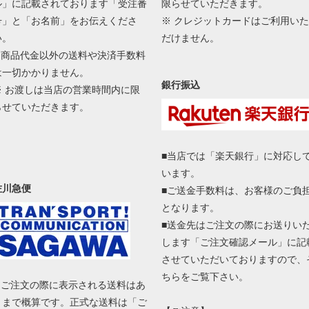
ル」に記載されております「受注番
限らせていただきます。
号」と「お名前」をお伝えくださ
※ クレジットカードはご利用いた
い。
だけません。
■ 商品代金以外の送料や決済手数料
は一切かかりません。
銀行振込
※ お渡しは当店の営業時間内に限
らせていただきます。
■当店では「楽天銀行」に対応し
います。
佐川急便
■ご送金手数料は、お客様のご負
となります。
■送金先はご注文の際にお送りい
します「ご注文確認メール」に記
させていただいておりますので、
ちらをご覧下さい。
■ ご注文の際に表示される送料はあ
くまで概算です。正式な送料は「ご