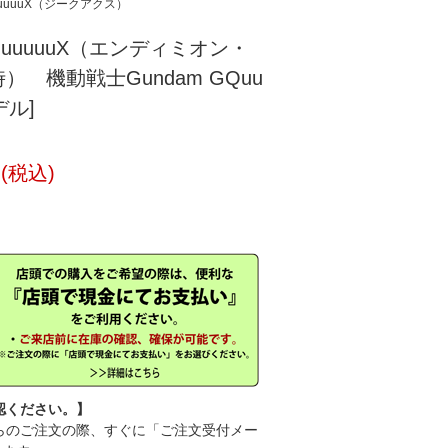
uuuuuX（ジークアクス）
GQuuuuuuX（エンディミオン・
 機動戦士Gundam GQuu
デル]
円(税込)
認ください。】
のご注文の際、すぐに「ご注文受付メー