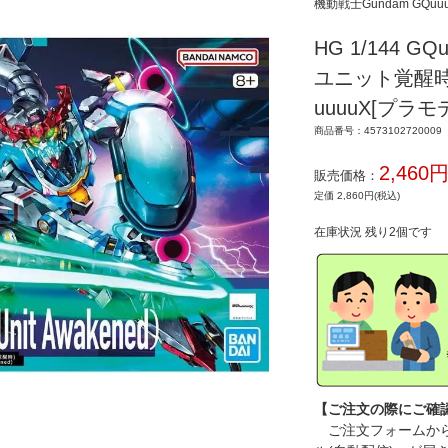
機動戦士Gundam GQu
HG 1/144 
ユニット覚醒時）
uuuuX[プラモ
商品番号：4573102720009
2,460
販売価格：
定価 2,860円(税込)
在庫状況 残り2個です
【ご注文の際にご確
ご注文フォームから