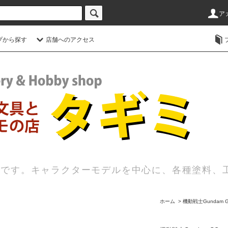
ア
プから探す
店舗へのアクセス
店です。キャラクターモデルを中心に、各種塗料、
ホーム
>
機動戦士Gundam 