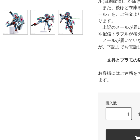
ル(自動配信)」が届
また、後ほど在庫確
ール」を、ご注文よ
ります。
上記のメールが届い
や配信トラブルが考
メールが届いていな
が、下記までお電話
文具とプラモの店 タ
お客様にはご迷惑を
ます。
購入数