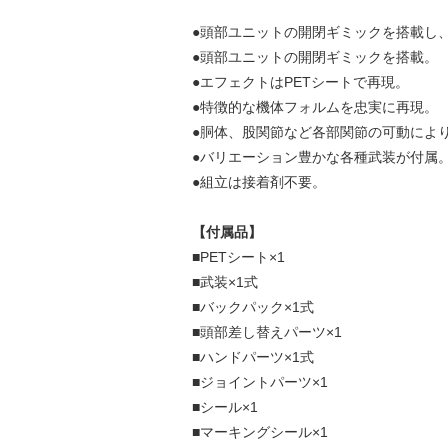
●頭部ユニットの開閉ギミックを搭載し、
●頭部ユニットの開閉ギミックを搭載。
●エフェクトはPETシートで再現。
●特徴的な機体フォルムを忠実に再現。
●胴体、股関節など各部関節の可動によ
●バリエーション豊かな各種武装が付属
●組立は接着剤不要。
【付属品】
■PETシート×1
■武装×1式
■バックパック×1式
■頭部差し替えパーツ×1
■ハンドパーツ×1式
■ジョイントパーツ×1
■シール×1
■マーキングシール×1