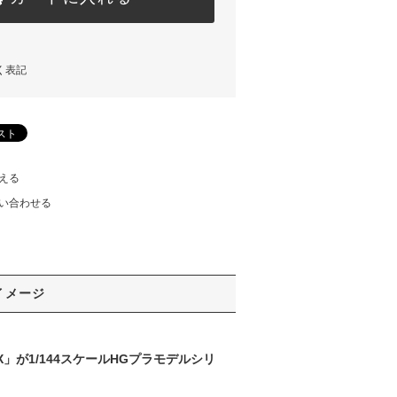
く表記
える
い合わせる
イメージ
X」が1/144スケールHGプラモデルシリ