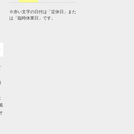
※赤い文字の日付は「定休日」また
は「臨時休業日」です。
て
担
た
載
そ