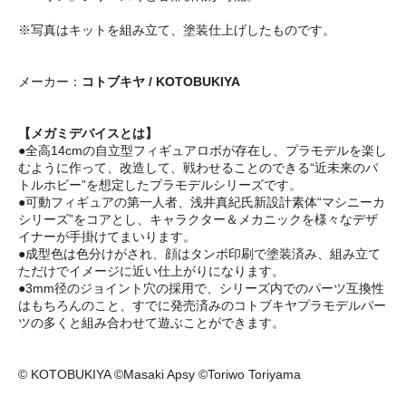
※写真はキットを組み立て、塗装仕上げしたものです。
メーカー：
コトブキヤ / KOTOBUKIYA
【メガミデバイスとは】
●全高14cmの自立型フィギュアロボが存在し、プラモデルを楽し
むように作って、改造して、戦わせることのできる“近未来のバ
トルホビー”を想定したプラモデルシリーズです。
●可動フィギュアの第一人者、浅井真紀氏新設計素体“マシニーカ
シリーズ”をコアとし、キャラクター＆メカニックを様々なデザ
イナーが手掛けてまいります。
●成型色は色分けがされ、顔はタンポ印刷で塗装済み、組み立て
ただけでイメージに近い仕上がりになります。
●3mm径のジョイント穴の採用で、シリーズ内でのパーツ互換性
はもちろんのこと、すでに発売済みのコトブキヤプラモデルパー
ツの多くと組み合わせて遊ぶことができます。
© KOTOBUKIYA ©Masaki Apsy ©Toriwo Toriyama