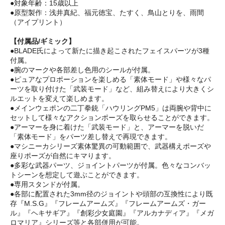
●対象年齢：15歳以上
●原型製作：浅井真紀、福元徳宝、たすく、鳥山とりを、雨間
（アイプリント）
【付属品/ギミック】
●BLADE氏によって新たに描き起こされたフェイスパーツが3種
付属。
●腕のマークや各部差し色用のシールが付属。
●ピュアなプロポーションを楽しめる「素体モード」や様々なパ
ーツを取り付けた「武装モード」など、組み替えにより大きくシ
ルエットを変えて楽しめます。
●メインウェポンの二丁拳銃「ハウリングPM5」は両腕や背中に
セットして様々なアクションポーズを取らせることができます。
●アーマーを身に着けた「武装モード」と、アーマーを脱いだ
「素体モード」をパーツ差し替えで再現できます。
●マシニーカシリーズ素体驚異の可動範囲で、武器構えポーズや
座りポーズが自然にキマります。
●多彩な武器パーツ、ジョイントパーツが付属。色々なコンバッ
トシーンを想定して遊ぶことができます。
●専用スタンドが付属。
●各部に配置された3mm径のジョイントや頭部の互換性により既
存『M.S.G』『フレームアームズ』『フレームアームズ・ガー
ル』『ヘキサギア』『創彩少女庭園』『アルカナディア』『メガ
ロマリア』シリーズ等と各部併用が可能。