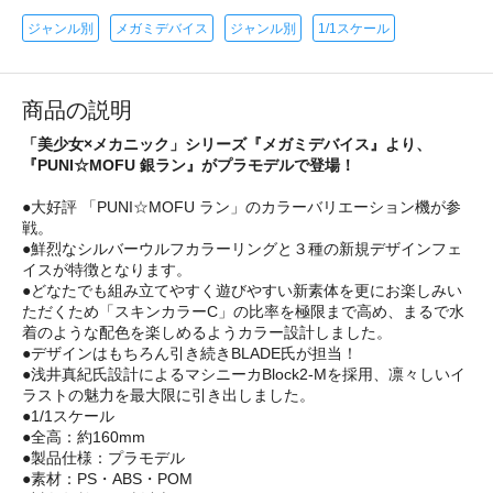
ジャンル別
メガミデバイス
ジャンル別
1/1スケール
商品の説明
「美少女×メカニック」シリーズ『メガミデバイス』より、
『PUNI☆MOFU 銀ラン』がプラモデルで登場！
●大好評 「PUNI☆MOFU ラン」のカラーバリエーション機が参
戦。
●鮮烈なシルバーウルフカラーリングと３種の新規デザインフェ
イスが特徴となります。
●どなたでも組み立てやすく遊びやすい新素体を更にお楽しみい
ただくため「スキンカラーC」の比率を極限まで高め、まるで水
着のような配色を楽しめるようカラー設計しました。
●デザインはもちろん引き続きBLADE氏が担当！
●浅井真紀氏設計によるマシニーカBlock2-Mを採用、凛々しいイ
ラストの魅力を最大限に引き出しました。
●1/1スケール
●全高：約160mm
●製品仕様：プラモデル
●素材：PS・ABS・POM