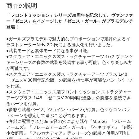
商品の説明
「フロントミッション」シリーズ30周年を記念して、ヴァンツァ
ー「ゼニス」をイメージした「ゼニス・ガール」がプラモデルで
登場！
●ガールズプラモデルで魅力的なプロポーションで定評のあるイ
ラストレーターNidy-2D-氏による擬人化を行いました。
●武装モードと素体モードになる事が可能。
●スクウェア・エニックス製ストラクチャーアーツ 1/72 ヴァンツ
ァーシリーズの多数の武装を装備する事が可能。色々な楽しみ方
が可能です。
●スクウェア・エニックス製ストラクチャーアーツプラス 1/48
「ゼニスV 30周年記念版」の武装を持つ事が可能なハンドパーツ
を付属。
●スクウェア・エニックス製フロントミッション ストラクチャー
アーツプラス 1/48 「ゼニスV 30周年記念版」の腕部を接続でき
るパーツを付属。
●多彩な武器パーツ、ジョイントパーツが付属。色々なコンバッ
トシーンを想定して遊ぶことができます。
●各部に配置された3mm径の穴により既存『M.S.G』『フレーム
アームズ』『フレームアームズ・ガール』『ヘキサギア』『創彩
少女庭園』『アルカナディア』等シリーズの武装と併用が可能。