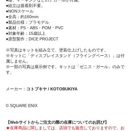
●瞳、マーキングなどのデカールが付属。
●組立は接着剤不要。
●NONスケール
●全高：約160mm
●製品仕様：プラモデル
●素材：PS・ABS・POM・PVC
●対象年齢：15歳以上
●原型製作：DICE PROJECT
※写真はキットを組み立て、塗装仕上げしたものです。
※キットに「ディスプレイスタンド（フライングベース）」は付
属しません。
※一部の写真は展示例です。キットは「ゼニス・ガール」のみで
す。
メーカー：
コトブキヤ / KOTOBUKIYA
© SQUARE ENIX
【Webサイトからご注文の際の在庫についてのお詫び】
★在庫商品に関しましては、店頭でも販売しておりますので、お