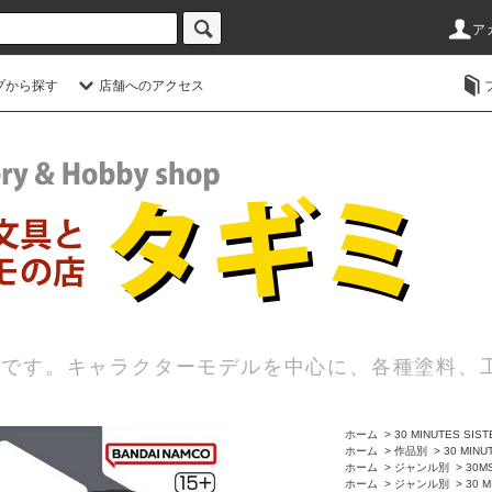
ア
プから探す
店舗へのアクセス
店です。キャラクターモデルを中心に、各種塗料、
ホーム
>
30 MINUTES SIS
ホーム
>
作品別
>
30 MINU
ホーム
>
ジャンル別
>
30M
ホーム
>
ジャンル別
>
30 M