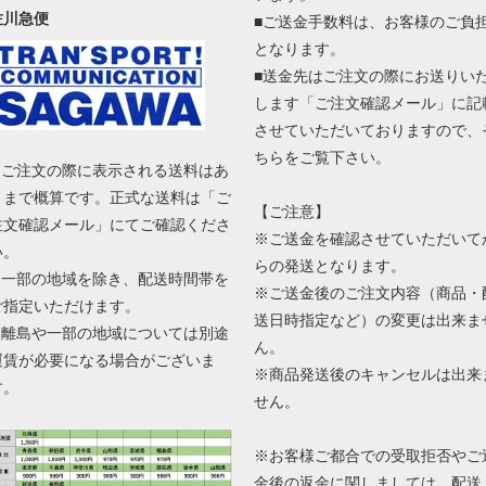
佐川急便
■ご送金手数料は、お客様のご負
となります。
■送金先はご注文の際にお送りい
します「ご注文確認メール」に記
させていただいておりますので、
ちらをご覧下さい。
■ ご注文の際に表示される送料はあ
くまで概算です。正式な送料は「ご
【ご注意】
注文確認メール」にてご確認くださ
※ご送金を確認させていただいて
い。
らの発送となります。
■ 一部の地域を除き、配送時間帯を
※ご送金後のご注文内容（商品・
ご指定いただけます。
送日時指定など）の変更は出来ま
■ 離島や一部の地域については別途
ん。
運賃が必要になる場合がございま
※商品発送後のキャンセルは出来
す。
せん。
※お客様ご都合での受取拒否やご
金後の返金に関しましては、配送