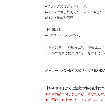
●ブラックのミディアムヘア。
●パーツの差し替えでヘアスタイルとヘ
●組立は接着剤不要。
【付属品】
■ヘアスタイルパーツ×1
※写真はキットを組み立て、塗装仕上げ
※一部の写真は使用例です。キットは「30
メーカー：
バンダイスピリッツ / BANDAI 
【Webサイトからご注文の際の在庫に
★在庫商品に関しましては、店頭でも販
★ご不便をお掛けいたしますが、なにと