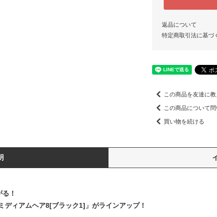
返品について
特定商取引法に基づ
この商品を友達に教
この商品について問
買い物を続ける
明
がる！
ディアムヘア8[ブラック1]」がラインアップ！