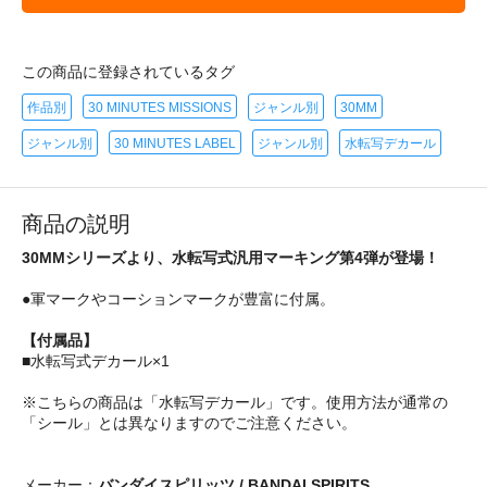
この商品に登録されているタグ
作品別
30 MINUTES MISSIONS
ジャンル別
30MM
ジャンル別
30 MINUTES LABEL
ジャンル別
水転写デカール
商品の説明
30MMシリーズより、水転写式汎用マーキング第4弾が登場！
●軍マークやコーションマークが豊富に付属。
【付属品】
■水転写式デカール×1
※こちらの商品は「水転写デカール」です。使用方法が通常の
「シール」とは異なりますのでご注意ください。
メーカー：
バンダイスピリッツ / BANDAI SPIRITS