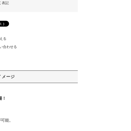
く表記
える
い合わせる
イメージ
場！
が可能。