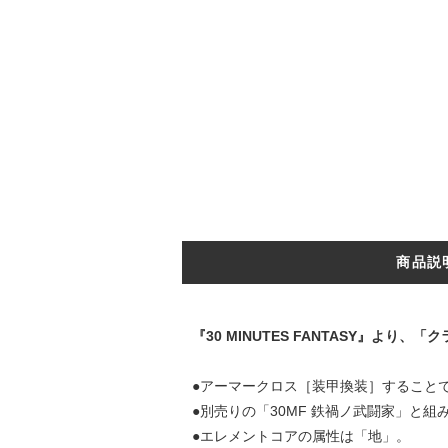
商品説
『30 MINUTES FANTASY』よ
●アーマークロス［装甲換装］すること
●別売りの「30MF 鉄禍ノ武闘家」と
●エレメントコアの属性は「地」。