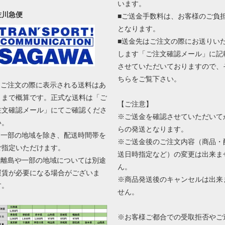
います。
佐川急便
■ご送金手数料は、お客様のご負
となります。
■送金先はご注文の際にお送りい
します「ご注文確認メール」に記
させていただいておりますので、
ちらをご覧下さい。
■ ご注文の際に表示される送料はあ
くまで概算です。正式な送料は「ご
【ご注意】
注文確認メール」にてご確認くださ
※ご送金を確認させていただいて
い。
らの発送となります。
■ 一部の地域を除き、配送時間帯を
※ご送金後のご注文内容（商品・
ご指定いただけます。
送日時指定など）の変更は出来ま
■ 離島や一部の地域については別途
ん。
運賃が必要になる場合がございま
※商品発送後のキャンセルは出来
す。
せん。
※お客様ご都合での受取拒否やご