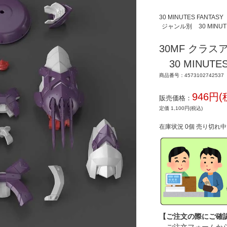
30 MINUTES FANTASY
ジャンル別
30 MINUT
30MF クラ
30 MINUTE
商品番号：4573102742537
946円(
販売価格：
定価 1,100円(税込)
在庫状況 0個 売り切れ
【ご注文の際にご確