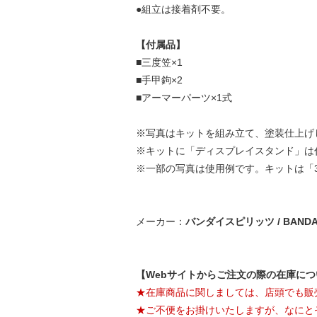
●組立は接着剤不要。
【付属品】
■三度笠×1
■手甲鉤×2
■アーマーパーツ×1式
※写真はキットを組み立て、塗装仕上げ
※キットに「ディスプレイスタンド」は
※一部の写真は使用例です。キットは「3
メーカー：
バンダイスピリッツ / BANDAI 
【Webサイトからご注文の際の在庫に
★在庫商品に関しましては、店頭でも販
★ご不便をお掛けいたしますが、なにと