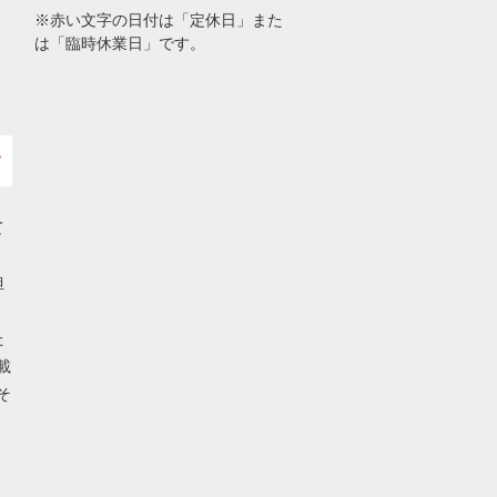
※赤い文字の日付は「定休日」また
は「臨時休業日」です。
て
担
た
載
そ