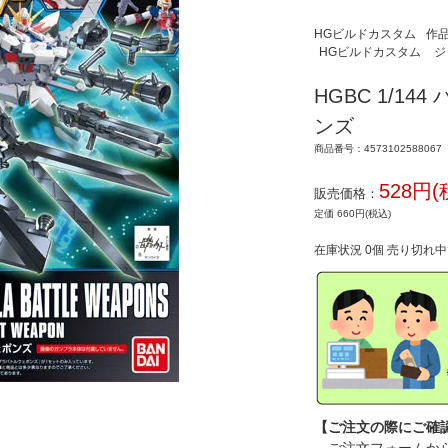
HGビルドカスタム
作
HGビルドカスタム
ジ
HGBC 1/1
ンズ
商品番号：4573102588067
528円(
販売価格：
定価 660円(税込)
在庫状況 0個 売り切れ
【ご注文の際にご確