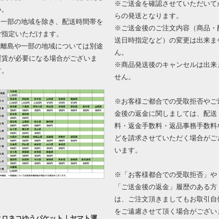
※ご送金を確認させていただいて
い。
らの発送となります。
■ 一部の地域を除き、配送時間帯を
※ご送金後のご注文内容（商品・
ご指定いただけます。
送日時指定など）の変更は出来ま
■ 離島や一部の地域については別途
ん。
運賃が必要になる場合がございま
※商品発送後のキャンセルは出来
す。
せん。
※お客様ご都合での受取拒否やご
金後の返金に関しましては、配送
料・返金手数料・返品事務手数料
どを請求させていただく場合がご
います。
※「お客様都合での受取拒否」や
「ご送金後の返金」履歴のある方
は、ご注文頂きましてもお取引自
をご遠慮させて頂く場合がござい
クロネコゆうパケット｜ヤマト運