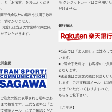
号」と「お名前」をお伝えくださ
※ クレジットカードはご利用いた
い。
だけません。
■ 商品代金以外の送料や決済手数料
は一切かかりません。
銀行振込
※ お渡しは当店の営業時間内に限
らせていただきます。
■当店では「楽天銀行」に対応し
います。
佐川急便
■ご送金手数料は、お客様のご負
となります。
■送金先はご注文の際にお送りい
します「ご注文確認メール」に記
させていただいておりますので、
ちらをご覧下さい。
■ ご注文の際に表示される送料はあ
くまで概算です。正式な送料は「ご
【ご注意】
注文確認メール」にてご確認くださ