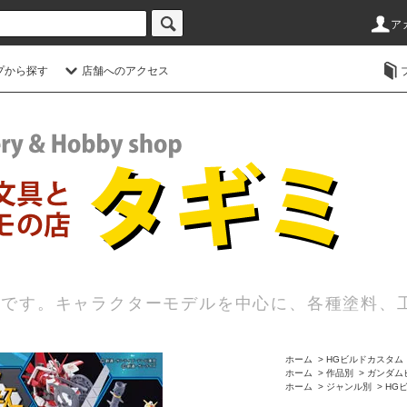
ア
プから探す
店舗へのアクセス
店です。キャラクターモデルを中心に、各種塗料、
ホーム
>
HGビルドカスタム
ホーム
>
作品別
>
ガンダム
ホーム
>
ジャンル別
>
HG