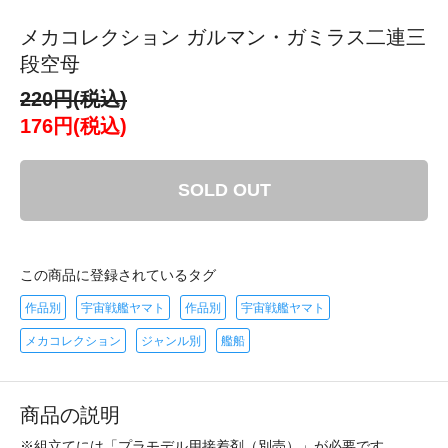
メカコレクション ガルマン・ガミラス二連三
段空母
220円(税込)
176円(税込)
SOLD OUT
この商品に登録されているタグ
作品別
宇宙戦艦ヤマト
作品別
宇宙戦艦ヤマト
メカコレクション
ジャンル別
艦船
商品の説明
※組立てには「プラモデル用接着剤（別売）」が必要です。