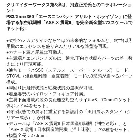
クリエイターワークス第3弾は、河森正治氏とのコラボレーショ
ン！
PS3/Xbox360「エースコンバット アサルト・ホライゾン」に登
場する架空戦闘機「ASF-X 震電II」を完全新金型1/72スケールで
キット化！
●架空のメカデザインならではの未来的なフォルムと、次世代現
用機のエッセンスを盛り込んだリアルな造型を再現。
●カナード翼と尾翼は可動式。
●主翼端とエンジンノズルは、通常/下向き状態をパーツの差し替
えにより再現可能。
●通常モードとSSC（ステルス・スーパー・ク ルーズ）モード、
STOVL（短距離離陸・垂直着陸）モードの3形態が選べるパーツ
構成。
●脚回りは飛行状態と駐機状態の選択が可能。
●着座姿勢のパイロットフィギュア付属。
●主翼下面搭載武装の長距離空対空ミサイル×6、70mmロケット
弾ポッド×4をセット。
●飛行状態での展示に重宝する新設計の「汎用展示スタンド（ク
リアー成形）」が付属。
●デカールは「ASF-X 震電II 日本国産戦闘機（制空迷彩）」と
「ASF-X 震電II 日本国産戦闘機（洋上迷彩）」の2種をセット。
●模型全長：273mm