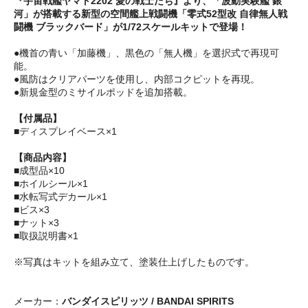
『宇宙戦艦ヤマト2202 愛の戦士たち』より、「波動実験艦 銀
河」が搭載する新型の空間艦上戦闘機「零式52型改 自律無人戦
闘機 ブラックバード」が1/72スケールキットで登場！
●機首の青い「加藤機」、黒色の「無人機」を選択式で再現可
能。
●風防はクリアパーツを使用し、内部コクピットを再現。
●新規金型のミサイルポッドを追加搭載。
【付属品】
■ディスプレイベース×1
【商品内容】
■成型品×10
■ホイルシール×1
■水転写式デカール×1
■ビス×3
■ナット×3
■取扱説明書×1
※写真はキットを組み立て、塗装仕上げしたものです。
メーカー：
バンダイスピリッツ / BANDAI SPIRITS